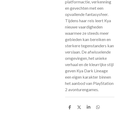
platformactie, verkenning
en gevechten met een
opvallende fantasysfeer.
Tijdens haar reis leert Kya
nieuwe vaardigheden
waarmee ze steeds meer
gebieden kan bereiken en
sterkere tegenstanders kan
verslaan. De afwisselende
omgevingen, het unieke
verhaal en de kleurrijke stijl
geven Kya Dark Lineage
een eigen karakter binnen
het aanbod van PlayStation
2 avonturengames.
D
D
S
D
e
e
h
e