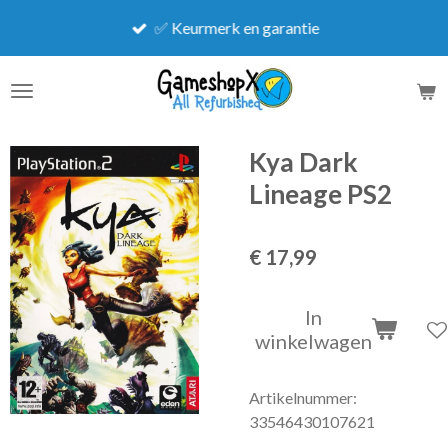
Ga
✅ Keurmerk en garantie
direct
naar
de
hoofdinhoud
Kya Dark
Lineage PS2
€ 17,99
In
winkelwagen
Artikelnummer:
33546430107621