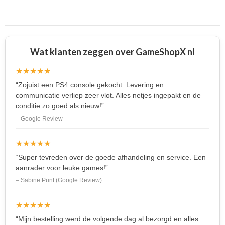
l
e
a
l
e
l
r
e
n
e
n
Wat klanten zeggen over GameShopX nl
★★★★★
“Zojuist een PS4 console gekocht. Levering en
communicatie verliep zeer vlot. Alles netjes ingepakt en de
conditie zo goed als nieuw!”
– Google Review
★★★★★
“Super tevreden over de goede afhandeling en service. Een
aanrader voor leuke games!”
– Sabine Punt (Google Review)
★★★★★
“Mijn bestelling werd de volgende dag al bezorgd en alles