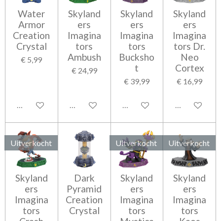
Water
Skyland
Skyland
Skyland
Armor
ers
ers
ers
Creation
Imagina
Imagina
Imagina
Crystal
tors
tors
tors Dr.
Ambush
Bucksho
Neo
€ 5,99
t
Cortex
€ 24,99
€ 39,99
€ 16,99
Houd mij op de hoogte
Houd mij op de hoogte
In winkelwagen
In winkelwag
Uitverkocht
Uitverkocht
Uitverkocht
Skyland
Dark
Skyland
Skyland
ers
Pyramid
ers
ers
Imagina
Creation
Imagina
Imagina
tors
Crystal
tors
tors