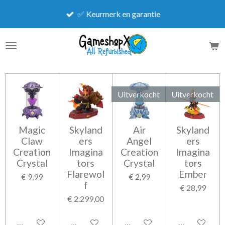
Ga
✅ Keurmerk en garantie
direct
naar
de
hoofdinhoud
Uitverkocht
Uitverkocht
Magic
Skyland
Air
Skyland
Claw
ers
Angel
ers
Creation
Imagina
Creation
Imagina
Crystal
tors
Crystal
tors
Flarewol
Ember
€ 9,99
€ 2,99
f
€ 28,99
€ 2.299,00
In winkelwagen
In winkelwagen
Houd mij op de hoogte
Houd mij op 