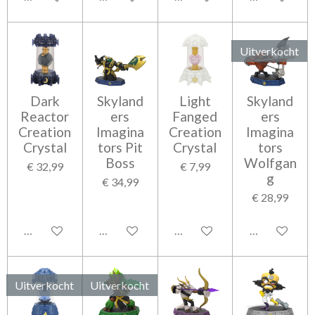
Uitverkocht
Dark
Skyland
Light
Skyland
Reactor
ers
Fanged
ers
Creation
Imagina
Creation
Imagina
Crystal
tors Pit
Crystal
tors
Boss
Wolfgan
€ 32,99
€ 7,99
g
€ 34,99
€ 28,99
In winkelwagen
In winkelwagen
In winkelwagen
Houd mij op 
Uitverkocht
Uitverkocht