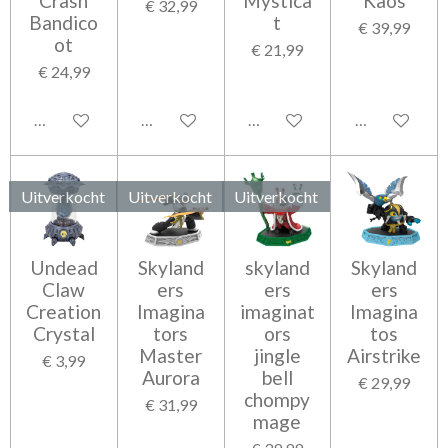
Crash
Mystica
Kaos
€ 32,99
Bandico
t
€ 39,99
ot
€ 21,99
€ 24,99
Houd mij op de hoogte
In winkelwagen
Houd mij op de hoogte
Houd mij op 
Uitverkocht
Uitverkocht
Uitverkocht
Undead
Skyland
skyland
Skyland
Claw
ers
ers
ers
Creation
Imagina
imaginat
Imagina
Crystal
tors
ors
tos
Master
jingle
Airstrike
€ 3,99
Aurora
bell
€ 29,99
chompy
€ 31,99
mage