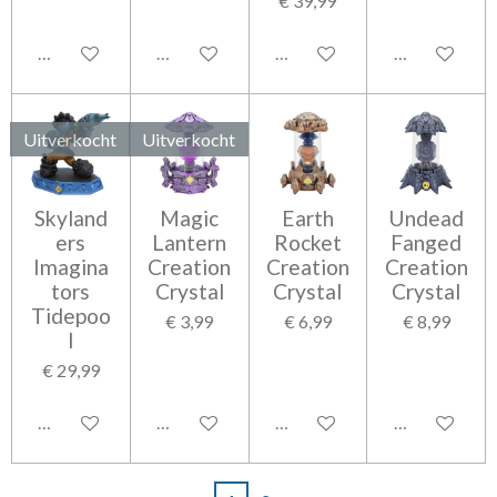
€ 39,99
Houd mij op de hoogte
Houd mij op de hoogte
Houd mij op de hoogte
In winkelwag
Uitverkocht
Uitverkocht
Skyland
Magic
Earth
Undead
ers
Lantern
Rocket
Fanged
Imagina
Creation
Creation
Creation
tors
Crystal
Crystal
Crystal
Tidepoo
€ 3,99
€ 6,99
€ 8,99
l
€ 29,99
Houd mij op de hoogte
Houd mij op de hoogte
In winkelwagen
In winkelwag