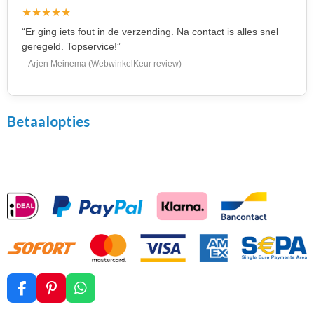
★★★★★
“Er ging iets fout in de verzending. Na contact is alles snel
geregeld. Topservice!”
– Arjen Meinema (WebwinkelKeur review)
Betaalopties
F
P
W
a
i
h