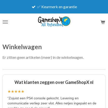
Ga
✅ Keurmerk en garantie
direct
naar
de
hoofdinhoud
Winkelwagen
Er zitten geen artikelen (meer) in de winkelwagen.
Wat klanten zeggen over GameShopX nl
★★★★★
“Zojuist een PS4 console gekocht. Levering en
communicatie verliep zeer vlot. Alles netjes ingepakt en de