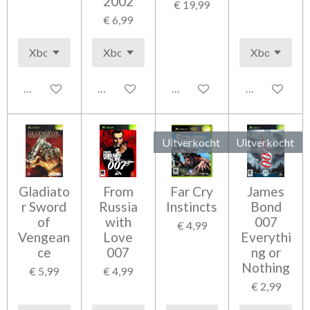
2002
€ 19,99
€ 6,99
In winkelwagen
In winkelwagen
In winkelwagen
In winkelwag
Uitverkocht
Uitverkocht
Gladiato
From
Far Cry
James
r Sword
Russia
Instincts
Bond
of
with
007
€ 4,99
Vengean
Love
Everythi
ce
007
ng or
Nothing
€ 5,99
€ 4,99
€ 2,99