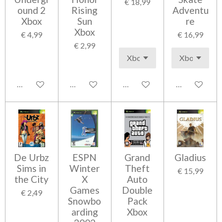
€ 18,99
ound 2
Rising
Adventu
Xbox
Sun
re
Xbox
€ 4,99
€ 16,99
€ 2,99
In winkelwagen
In winkelwagen
In winkelwagen
In winkelwag
De Urbz
ESPN
Grand
Gladius
Sims in
Winter
Theft
€ 15,99
the City
X
Auto
Games
Double
€ 2,49
Snowbo
Pack
arding
Xbox