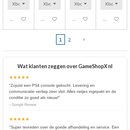
In winkelwagen
In winkelwagen
Houd mij op de hoogte
Houd mij op 
1
2
Wat klanten zeggen over GameShopX nl
★★★★★
“Zojuist een PS4 console gekocht. Levering en
communicatie verliep zeer vlot. Alles netjes ingepakt en de
conditie zo goed als nieuw!”
– Google Review
★★★★★
“Super tevreden over de goede afhandeling en service. Een