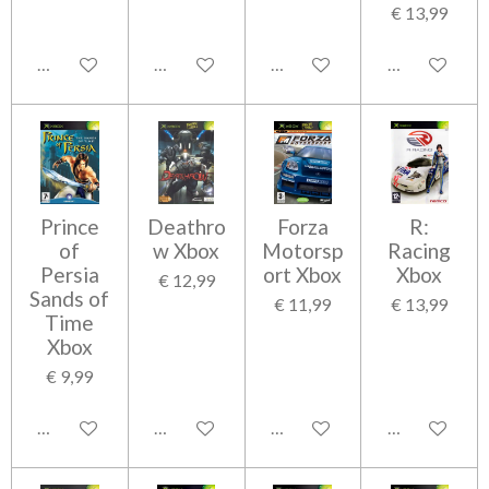
€ 13,99
In winkelwagen
In winkelwagen
Houd mij op de hoogte
In winkelwag
Prince
Deathro
Forza
R:
of
w Xbox
Motorsp
Racing
Persia
ort Xbox
Xbox
€ 12,99
Sands of
€ 11,99
€ 13,99
Time
Xbox
€ 9,99
In winkelwagen
In winkelwagen
In winkelwagen
In winkelwag