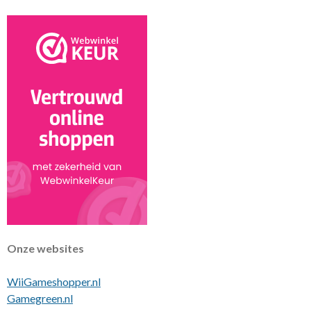
t
Onze websites
WiiGameshopper.nl
Gamegreen.nl