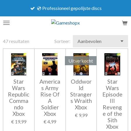
Ga
💿 Professioneel gepolijste discs
direct
naar
de
hoofdinhoud
47 resultaten
Sorteer:
Uitverkocht
Star
America
Oddwor
Star
Wars
s Army
ld
Wars
Republic
Rise Of
Stranger
Episode
Comma
A
s Wraith
III
ndo
Soldier
Xbox
Reveng
Xbox
Xbox
e of the
€ 9,99
Sith
€ 19,99
€ 4,99
Xbox