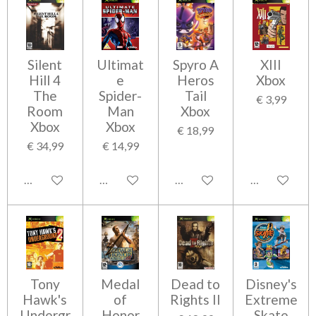
Silent
Ultimat
Spyro A
XIII
Hill 4
e
Heros
Xbox
The
Spider-
Tail
€ 3,99
Room
Man
Xbox
Xbox
Xbox
€ 18,99
€ 34,99
€ 14,99
In winkelwagen
In winkelwagen
In winkelwagen
In winkelwag
Tony
Medal
Dead to
Disney's
Hawk's
of
Rights II
Extreme
Undergr
Honor
Skate