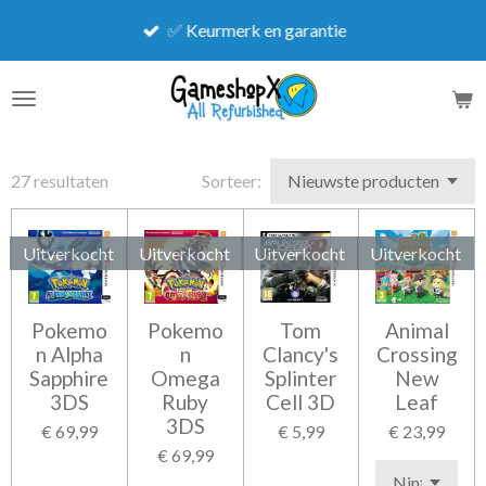
Ga
✅ Keurmerk en garantie
direct
naar
de
hoofdinhoud
27 resultaten
Sorteer:
Uitverkocht
Uitverkocht
Uitverkocht
Uitverkocht
Pokemo
Pokemo
Tom
Animal
n Alpha
n
Clancy's
Crossing
Sapphire
Omega
Splinter
New
3DS
Ruby
Cell 3D
Leaf
3DS
€ 69,99
€ 5,99
€ 23,99
€ 69,99