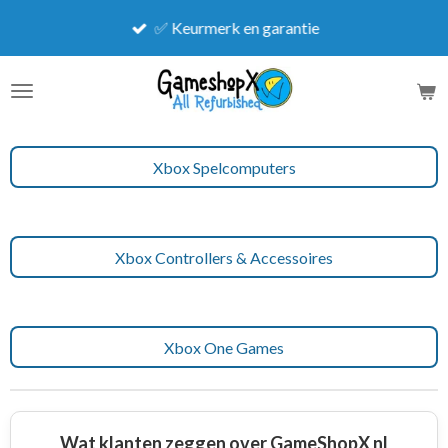
Ga
✅ Keurmerk en garantie
direct
naar
de
hoofdinhoud
Xbox Spelcomputers
Xbox Controllers & Accessoires
Xbox One Games
Wat klanten zeggen over GameShopX nl