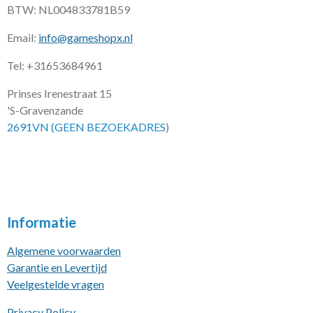
BTW: NL004833781B59
Email:
info@gameshopx.nl
Tel: +31653684961
Prinses Irenestraat 15
'S-Gravenzande
2691VN (GEEN BEZOEKADRES
)
Informatie
Algemene voorwaarden
Garantie en Levertijd
Veelgestelde vragen
Privacy Policy