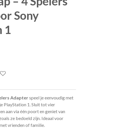
ap – 4 Spelers
or Sony
n 1
elers Adapter
speel je eenvoudig met
e PlayStation 1. Sluit tot vier
en aan via één poort en geniet van
oals ze bedoeld zijn. Ideaal voor
et vrienden of familie.