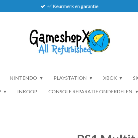
✅ Keurmerk en garantie
NINTENDO
PLAYSTATION
XBOX
S
P
INKOOP
CONSOLE REPARATIE ONDERDELEN