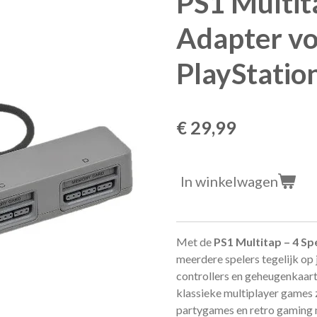
PS1 Multit
Adapter vo
PlayStatio
€ 29,99
In winkelwagen
Met de
PS1 Multitap – 4 Sp
meerdere spelers tegelijk op j
controllers en geheugenkaart
klassieke multiplayer games z
partygames en retro gaming m