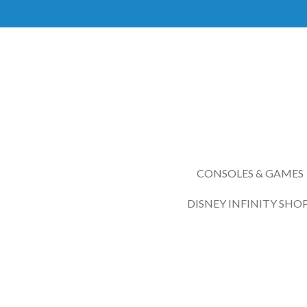
Ga
direct
naar
de
hoofdinhoud
CONSOLES & GAMES
DISNEY INFINITY SHO