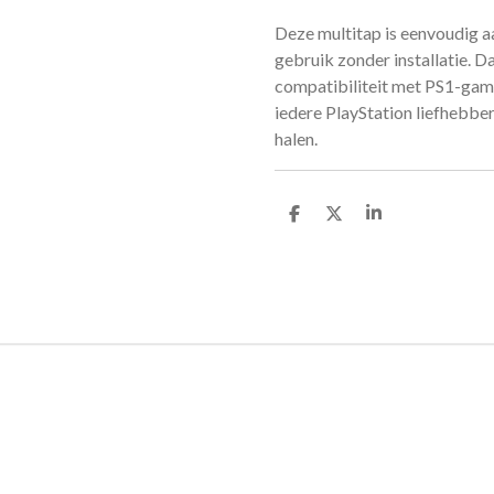
Deze multitap is eenvoudig aa
gebruik zonder installatie. D
compatibiliteit met PS1-game
iedere PlayStation liefhebber
halen.
D
D
S
e
e
h
l
e
a
e
l
r
n
e