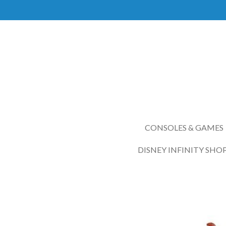
Ga
direct
naar
de
hoofdinhoud
CONSOLES & GAMES
DISNEY INFINITY SHO