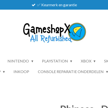
✅ Keurmerk en garantie
NINTENDO
PLAYSTATION
XBOX
S
P
INKOOP
CONSOLE REPARATIE ONDERDELEN