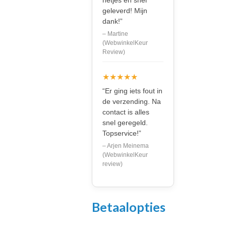
netjes en snel
geleverd! Mijn
dank!”
– Martine
(WebwinkelKeur
Review)
★★★★★
“Er ging iets fout in
de verzending. Na
contact is alles
snel geregeld.
Topservice!”
– Arjen Meinema
(WebwinkelKeur
review)
Betaalopties