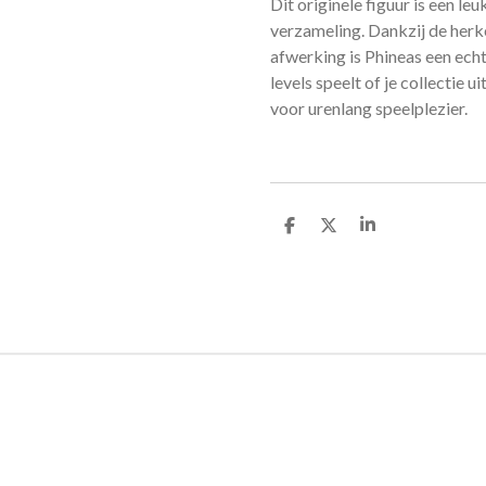
Dit originele figuur is een l
verzameling. Dankzij de her
afwerking is Phineas een echte
levels speelt of je collectie u
voor urenlang speelplezier.
D
D
S
e
e
h
l
e
a
e
l
r
n
e