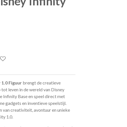
isney Infinity
 1.0 Figuur
brengt de creatieve
b
tot leven in de wereld van
Disney
de Infinity Base en speel direct met
e gadgets en inventieve speelstijl.
n van creativiteit, avontuur en unieke
ty 1.0.