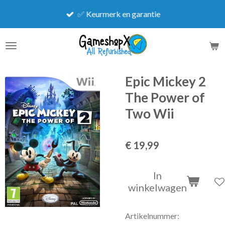
Ga
✅ Keurmerk en garantie
direct
naar
de
hoofdinhoud
Epic Mickey 2
The Power of
Two Wii
€ 19,99
In
winkelwagen
Artikelnummer: