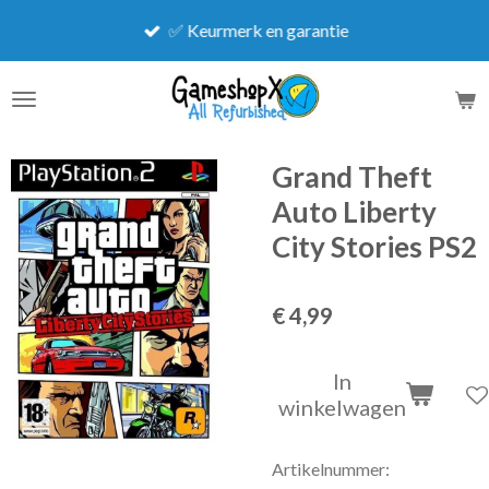
Ga
✅ Keurmerk en garantie
direct
naar
de
hoofdinhoud
Grand Theft
Auto Liberty
City Stories PS2
€ 4,99
In
winkelwagen
Artikelnummer: