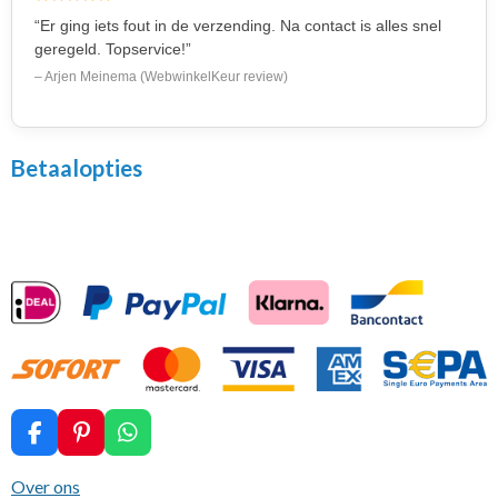
“Er ging iets fout in de verzending. Na contact is alles snel
geregeld. Topservice!”
– Arjen Meinema (WebwinkelKeur review)
Betaalopties
F
P
W
a
i
h
c
n
a
Over ons