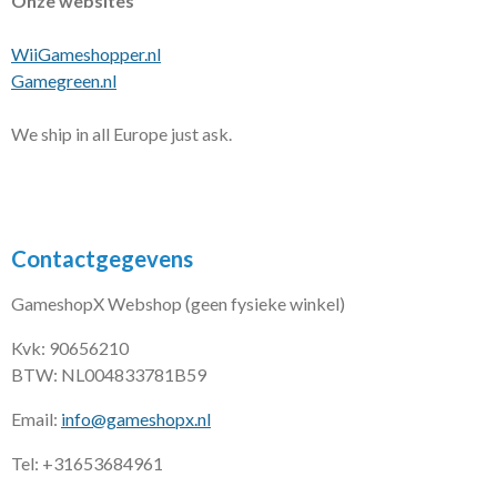
Onze websites
WiiGameshopper.nl
Gamegreen.nl
We ship in all Europe just ask.
Contactgegevens
GameshopX Webshop (geen fysieke winkel)
Kvk: 90656210
BTW: NL004833781B59
Email:
info@gameshopx.nl
Tel: +31653684961