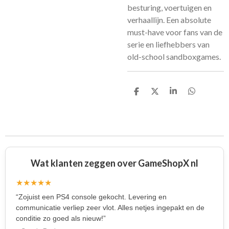
besturing, voertuigen en
verhaallijn. Een absolute
must-have voor fans van de
serie en liefhebbers van
old-school sandboxgames.
D
D
S
D
e
e
h
e
l
e
a
l
e
l
r
e
n
e
n
Wat klanten zeggen over GameShopX nl
★★★★★
“Zojuist een PS4 console gekocht. Levering en
communicatie verliep zeer vlot. Alles netjes ingepakt en de
conditie zo goed als nieuw!”