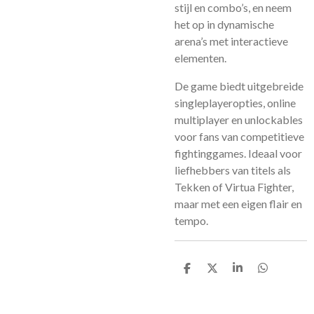
stijl en combo’s, en neem
het op in dynamische
arena’s met interactieve
elementen.
De game biedt uitgebreide
singleplayeropties, online
multiplayer en unlockables
voor fans van competitieve
fightinggames. Ideaal voor
liefhebbers van titels als
Tekken of Virtua Fighter,
maar met een eigen flair en
tempo.
D
D
S
D
e
e
h
e
l
e
a
l
e
l
r
e