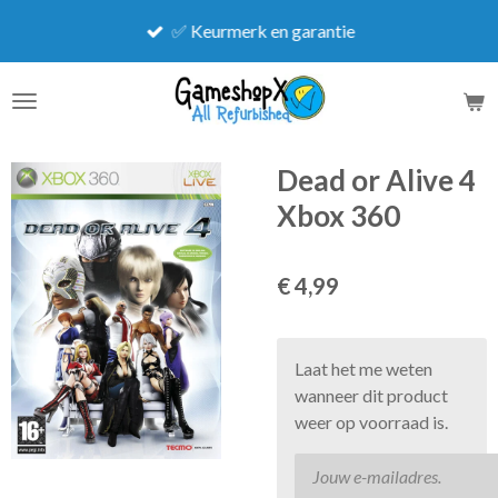
Ga
✅ Keurmerk en garantie
direct
naar
de
hoofdinhoud
Dead or Alive 4
Xbox 360
€ 4,99
Laat het me weten
wanneer dit product
weer op voorraad is.