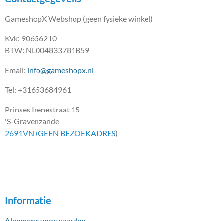
GameshopX Webshop (geen fysieke winkel)
Kvk: 90656210
BTW: NL004833781B59
Email:
info@gameshopx.nl
Tel: +31653684961
Prinses Irenestraat 15
'S-Gravenzande
2691VN (GEEN BEZOEKADRES
)
Informatie
Algemene voorwaarden