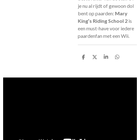
je nu al rijdt of gewoon dol
bent op paarden:
Mary
King’s Riding School 2
is
een must-have voor iedere
paardenfan met een Wii.
D
D
S
D
e
e
h
e
l
e
a
l
e
l
r
e
n
e
n