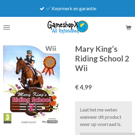
Ga
✅ Keurmerk en garantie
direct
naar
de
hoofdinhoud
Mary King’s
Riding School 2
Wii
€ 4,99
Laat het me weten
wanneer dit product
weer op voorraad is.