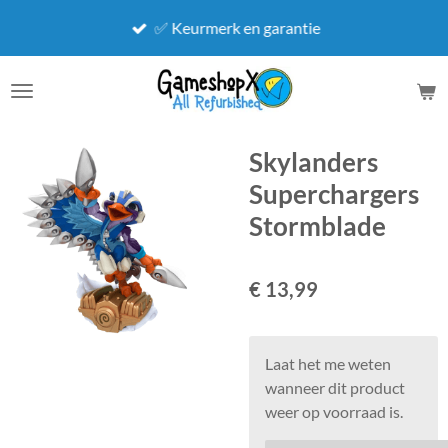
Ga
✅ Keurmerk en garantie
direct
naar
de
hoofdinhoud
Skylanders
Superchargers
Stormblade
€ 13,99
Laat het me weten
wanneer dit product
weer op voorraad is.