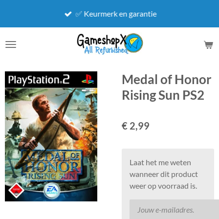
Ga
✅ Keurmerk en garantie
direct
naar
de
hoofdinhoud
Medal of Honor
Rising Sun PS2
€ 2,99
Laat het me weten
wanneer dit product
weer op voorraad is.