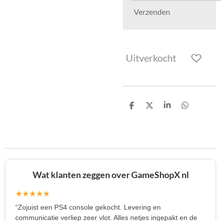
Verzenden
Uitverkocht
D
D
S
D
e
e
h
e
l
e
a
l
e
l
r
e
n
e
n
Wat klanten zeggen over GameShopX nl
★★★★★
“Zojuist een PS4 console gekocht. Levering en
communicatie verliep zeer vlot. Alles netjes ingepakt en de