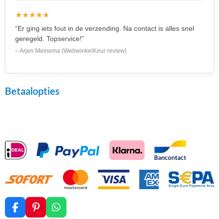
★★★★★
“Er ging iets fout in de verzending. Na contact is alles snel
geregeld. Topservice!”
– Arjen Meinema (WebwinkelKeur review)
Betaalopties
F
P
W