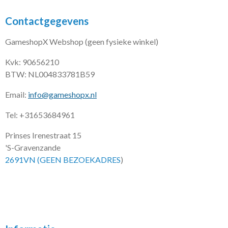
Contactgegevens
GameshopX Webshop (geen fysieke winkel)
Kvk: 90656210
BTW: NL004833781B59
Email:
info@gameshopx.nl
Tel: +31653684961
Prinses Irenestraat 15
'S-Gravenzande
2691VN (GEEN BEZOEKADRES
)