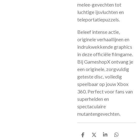
melee-gevechten tot
luchtige ijsvluchten en
teleportatiepuzzels.
Beleef intense actie,
originele verhaallijnen en
indrukwekkende graphics
in deze officiële filmgame.
Bij GameshopX ontvang je
een originele, zorgvuldig
geteste disc, volledig
speelbaar op jouw Xbox
360. Perfect voor fans van
superhelden en
spectaculaire
mutantengevechten.
D
D
S
D