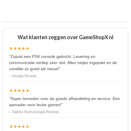
e
e
h
e
l
e
a
l
e
l
r
e
n
e
n
Wat klanten zeggen over GameShopX nl
★★★★★
“Zojuist een PS4 console gekocht. Levering en
communicatie verliep zeer vlot. Alles netjes ingepakt en de
conditie zo goed als nieuw!”
– Google Review
★★★★★
“Super tevreden over de goede afhandeling en service. Een
aanrader voor leuke games!”
– Sabine Punt (Google Review)
★★★★★