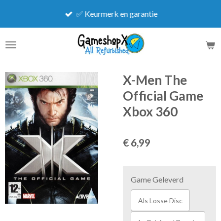
Ga
✅ Keurmerk en garantie
direct
naar
de
hoofdinhoud
X-Men The
Official Game
Xbox 360
€ 6,99
Game Geleverd
Als Losse Disc