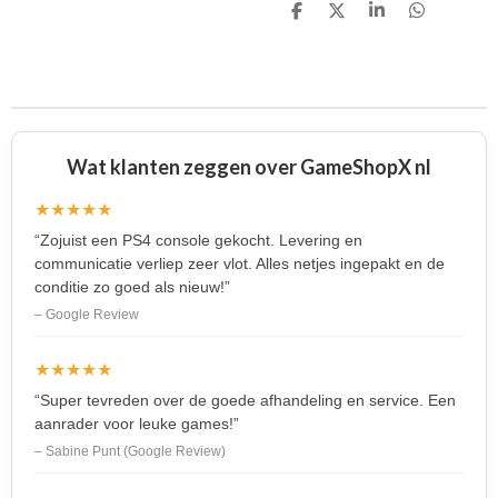
D
D
S
D
e
e
h
e
l
e
a
l
e
l
r
e
n
e
n
Wat klanten zeggen over GameShopX nl
★★★★★
“Zojuist een PS4 console gekocht. Levering en
communicatie verliep zeer vlot. Alles netjes ingepakt en de
conditie zo goed als nieuw!”
– Google Review
★★★★★
“Super tevreden over de goede afhandeling en service. Een
aanrader voor leuke games!”
– Sabine Punt (Google Review)