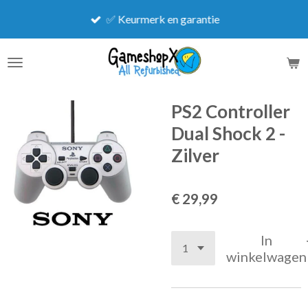
Ga
✅ Keurmerk en garantie
direct
naar
de
hoofdinhoud
PS2 Controller
Dual Shock 2 -
Zilver
€ 29,99
In
winkelwagen