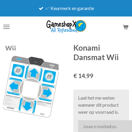
Ga
✅ Keurmerk en garantie
direct
naar
de
hoofdinhoud
Konami
Dansmat Wii
€ 14,99
Laat het me weten
wanneer dit product
weer op voorraad is.