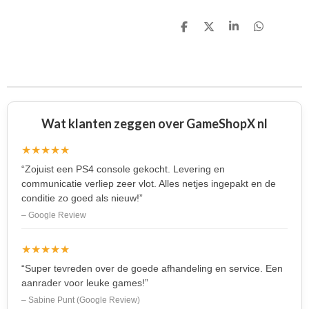
D
D
S
D
e
e
h
e
l
e
a
l
e
l
r
e
n
e
n
Wat klanten zeggen over GameShopX nl
★★★★★
“Zojuist een PS4 console gekocht. Levering en
communicatie verliep zeer vlot. Alles netjes ingepakt en de
conditie zo goed als nieuw!”
– Google Review
★★★★★
“Super tevreden over de goede afhandeling en service. Een
aanrader voor leuke games!”
– Sabine Punt (Google Review)