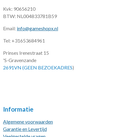
Kvk: 90656210
BTW: NL004833781B59
Email:
info@gameshopx.nl
Tel: +31653684961
Prinses Irenestraat 15
'S-Gravenzande
2691VN (GEEN BEZOEKADRES
)
Informatie
Algemene voorwaarden
Garantie en Levertijd
Veelgestelde vragen