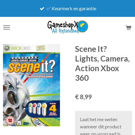
Ga
✅ Keurmerk en garantie
direct
naar
de
hoofdinhoud
Scene It?
Lights, Camera,
Action Xbox
360
€ 8,99
Laat het me weten
wanneer dit product
weer op voorraad is.