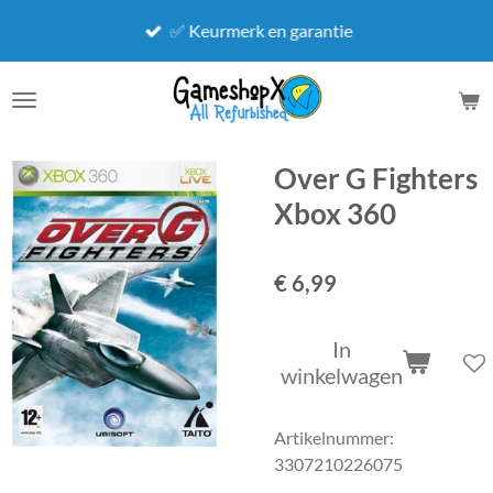
Ga
✅ Keurmerk en garantie
direct
naar
de
hoofdinhoud
Over G Fighters
Xbox 360
€ 6,99
In
winkelwagen
Artikelnummer:
3307210226075