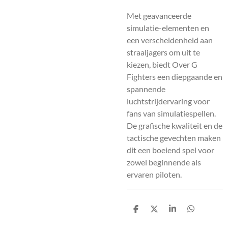
Met geavanceerde
simulatie-elementen en
een verscheidenheid aan
straaljagers om uit te
kiezen, biedt Over G
Fighters een diepgaande en
spannende
luchtstrijdervaring voor
fans van simulatiespellen.
De grafische kwaliteit en de
tactische gevechten maken
dit een boeiend spel voor
zowel beginnende als
ervaren piloten.
D
D
S
D
e
e
h
e