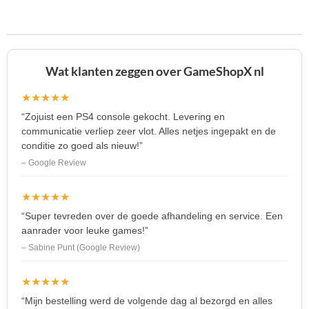
l
e
a
l
e
l
r
e
n
e
n
Wat klanten zeggen over GameShopX nl
★★★★★
“Zojuist een PS4 console gekocht. Levering en
communicatie verliep zeer vlot. Alles netjes ingepakt en de
conditie zo goed als nieuw!”
– Google Review
★★★★★
“Super tevreden over de goede afhandeling en service. Een
aanrader voor leuke games!”
– Sabine Punt (Google Review)
★★★★★
“Mijn bestelling werd de volgende dag al bezorgd en alles