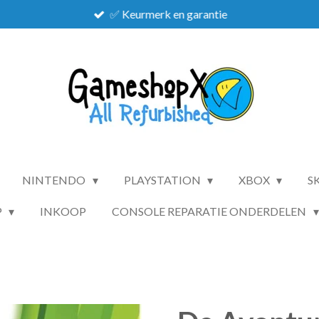
✅ Keurmerk en garantie
NINTENDO
PLAYSTATION
XBOX
S
P
INKOOP
CONSOLE REPARATIE ONDERDELEN