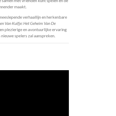
e samen met vrienden kunt spelen en de
annender maakt.
 meeslepende verhaallijn en herkenbare
en Van Kuifje: Het Geheim Van De
n plezierige en avontuurlijke ervaring
ls nieuwe spelers zal aanspreken.