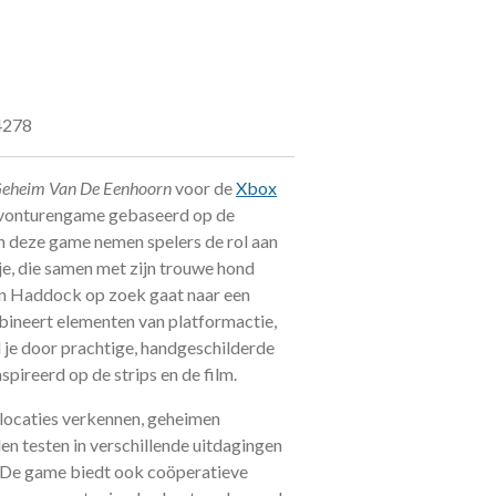
4278
 Geheim Van De Eenhoorn
voor de
Xbox
avonturengame gebaseerd op de
 In deze game nemen spelers de rol aan
je, die samen met zijn trouwe hond
in Haddock op zoek gaat naar een
bineert elementen van platformactie,
l je door prachtige, handgeschilderde
spireerd op de strips en de film.
 locaties verkennen, geheimen
n testen in verschillende uitdagingen
. De game biedt ook coöperatieve