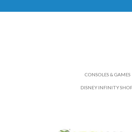
Ga
direct
naar
de
hoofdinhoud
CONSOLES & GAMES
DISNEY INFINITY SHO