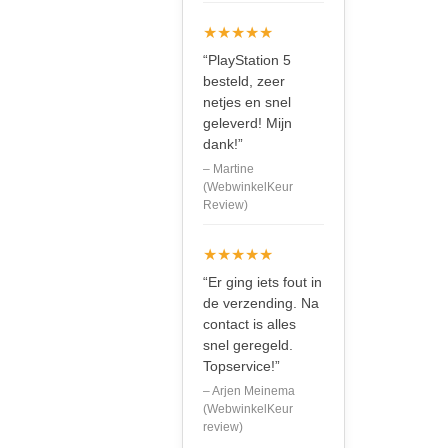
★★★★★
“PlayStation 5
besteld, zeer
netjes en snel
geleverd! Mijn
dank!”
– Martine
(WebwinkelKeur
Review)
★★★★★
“Er ging iets fout in
de verzending. Na
contact is alles
snel geregeld.
Topservice!”
– Arjen Meinema
(WebwinkelKeur
review)