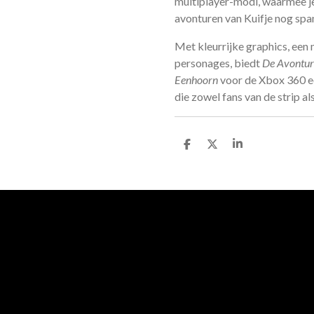
multiplayer-modi, waarmee j
avonturen van Kuifje nog sp
Met kleurrijke graphics, een
personages, biedt
De Avontur
Eenhoorn
voor de Xbox 360 ee
die zowel fans van de strip a
D
D
S
e
e
h
l
e
a
e
l
r
n
e