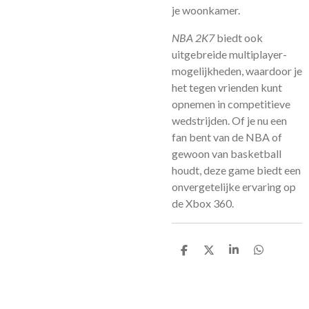
je woonkamer.
NBA 2K7
biedt ook
uitgebreide multiplayer-
mogelijkheden, waardoor je
het tegen vrienden kunt
opnemen in competitieve
wedstrijden. Of je nu een
fan bent van de NBA of
gewoon van basketball
houdt, deze game biedt een
onvergetelijke ervaring op
de Xbox 360.
D
D
S
D
e
e
h
e
l
e
a
l
e
l
r
e
n
e
n