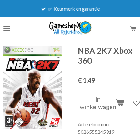
Ga
✅ Keurmerk en garantie
direct
naar
de
hoofdinhoud
NBA 2K7 Xbox
360
€ 1,49
In
winkelwagen
Artikelnummer:
5026555245319