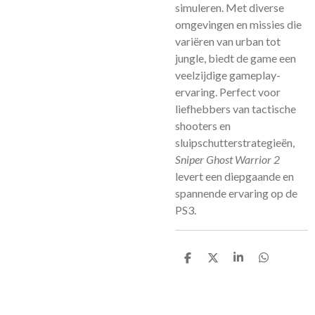
simuleren. Met diverse
omgevingen en missies die
variëren van urban tot
jungle, biedt de game een
veelzijdige gameplay-
ervaring. Perfect voor
liefhebbers van tactische
shooters en
sluipschutterstrategieën,
Sniper Ghost Warrior 2
levert een diepgaande en
spannende ervaring op de
PS3.
D
D
S
D
e
e
h
e
l
e
a
l
e
l
r
e
n
e
n