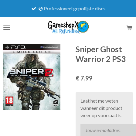
Ga
💿 Professioneel gepolijste discs
direct
naar
de
hoofdinhoud
Sniper Ghost
Warrior 2 PS3
€ 7,99
Laat het me weten
wanneer dit product
weer op voorraad is.