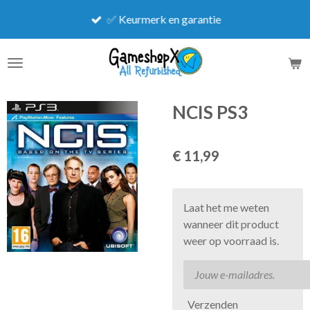
Ga
✅ Keurmerk en garantie
direct
naar
de
hoofdinhoud
NCIS PS3
€ 11,99
Laat het me weten
wanneer dit product
weer op voorraad is.
Verzenden