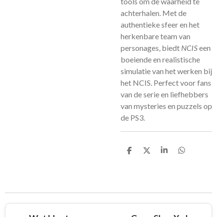
tools om de waarheid te
achterhalen. Met de
authentieke sfeer en het
herkenbare team van
personages, biedt
NCIS
een
boeiende en realistische
simulatie van het werken bij
het NCIS. Perfect voor fans
van de serie en liefhebbers
van mysteries en puzzels op
de PS3.
D
D
S
D
e
e
h
e
l
e
a
l
e
l
r
e
n
e
n