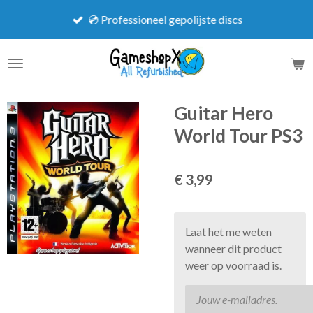
Ga
💿 Professioneel gepolijste discs
direct
naar
de
hoofdinhoud
Guitar Hero
World Tour PS3
€ 3,99
Laat het me weten
wanneer dit product
weer op voorraad is.