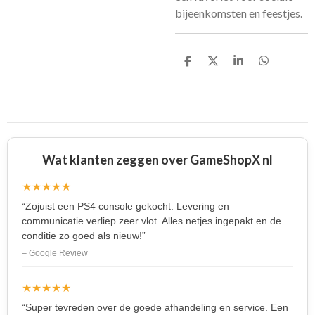
bijeenkomsten en feestjes.
D
D
S
D
e
e
h
e
l
e
a
l
e
l
r
e
n
e
n
Wat klanten zeggen over GameShopX nl
★★★★★
“Zojuist een PS4 console gekocht. Levering en
communicatie verliep zeer vlot. Alles netjes ingepakt en de
conditie zo goed als nieuw!”
– Google Review
★★★★★
“Super tevreden over de goede afhandeling en service. Een