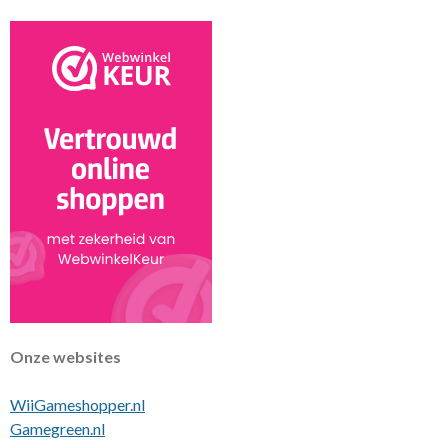
t
Onze websites
WiiGameshopper.nl
Gamegreen.nl