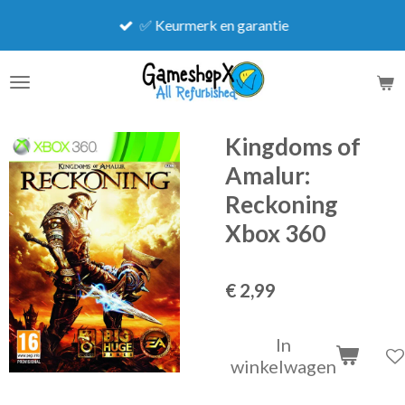
Ga
✅ Keurmerk en garantie
direct
naar
de
hoofdinhoud
Kingdoms of
Amalur:
Reckoning
Xbox 360
€ 2,99
In
winkelwagen