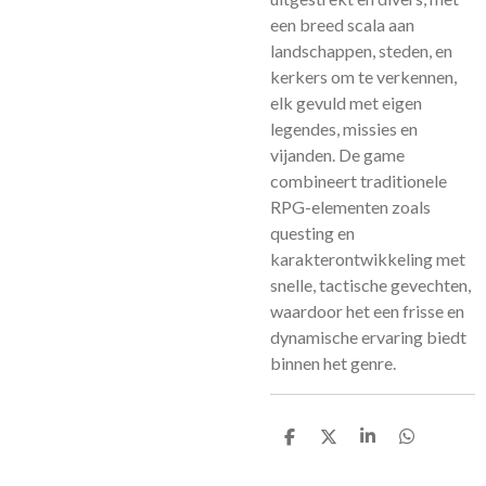
een breed scala aan
landschappen, steden, en
kerkers om te verkennen,
elk gevuld met eigen
legendes, missies en
vijanden. De game
combineert traditionele
RPG-elementen zoals
questing en
karakterontwikkeling met
snelle, tactische gevechten,
waardoor het een frisse en
dynamische ervaring biedt
binnen het genre.
D
D
S
D
e
e
h
e
l
e
a
l