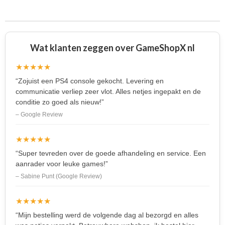
e
l
r
e
n
e
n
Wat klanten zeggen over GameShopX nl
★★★★★
“Zojuist een PS4 console gekocht. Levering en
communicatie verliep zeer vlot. Alles netjes ingepakt en de
conditie zo goed als nieuw!”
– Google Review
★★★★★
“Super tevreden over de goede afhandeling en service. Een
aanrader voor leuke games!”
– Sabine Punt (Google Review)
★★★★★
“Mijn bestelling werd de volgende dag al bezorgd en alles