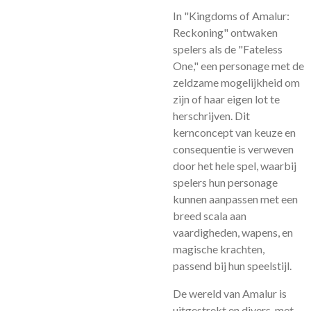
In "Kingdoms of Amalur:
Reckoning" ontwaken
spelers als de "Fateless
One," een personage met de
zeldzame mogelijkheid om
zijn of haar eigen lot te
herschrijven. Dit
kernconcept van keuze en
consequentie is verweven
door het hele spel, waarbij
spelers hun personage
kunnen aanpassen met een
breed scala aan
vaardigheden, wapens, en
magische krachten,
passend bij hun speelstijl.
De wereld van Amalur is
uitgestrekt en divers, met