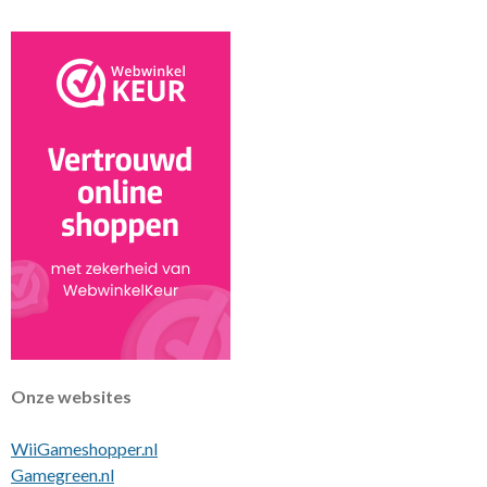
t
Onze websites
WiiGameshopper.nl
Gamegreen.nl