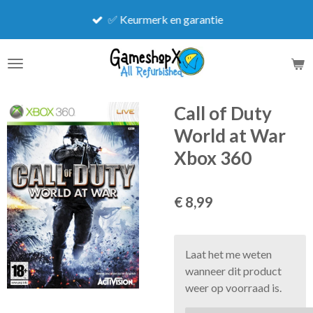
Ga
✅ Keurmerk en garantie
direct
naar
de
hoofdinhoud
Call of Duty
World at War
Xbox 360
€ 8,99
Laat het me weten
wanneer dit product
weer op voorraad is.