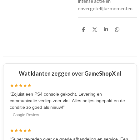
intense actie en
onvergetelijke momenten.
D
D
S
D
e
e
h
e
l
e
a
l
e
l
r
e
n
e
n
Wat klanten zeggen over GameShopX nl
★★★★★
“Zojuist een PS4 console gekocht. Levering en
communicatie verliep zeer vlot. Alles netjes ingepakt en de
conditie zo goed als nieuw!”
– Google Review
★★★★★
“Super tevreden over de goede afhandeling en service. Een