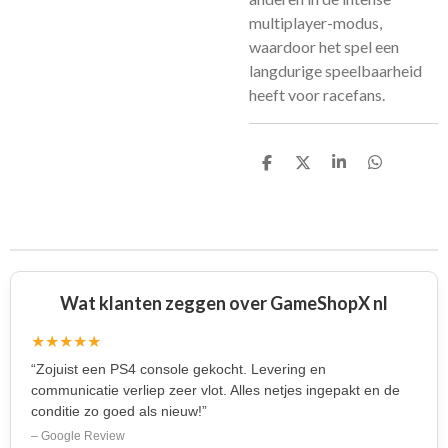
multiplayer-modus,
waardoor het spel een
langdurige speelbaarheid
heeft voor racefans.
D
D
S
D
e
e
h
e
l
e
a
l
e
l
r
e
n
e
n
Wat klanten zeggen over GameShopX nl
★★★★★
“Zojuist een PS4 console gekocht. Levering en
communicatie verliep zeer vlot. Alles netjes ingepakt en de
conditie zo goed als nieuw!”
– Google Review