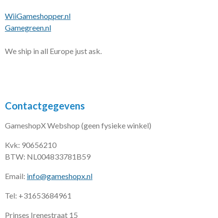
WiiGameshopper.nl
Gamegreen.nl
We ship in all Europe just ask.
Contactgegevens
GameshopX Webshop (geen fysieke winkel)
Kvk: 90656210
BTW: NL004833781B59
Email:
info@gameshopx.nl
Tel: +31653684961
Prinses Irenestraat 15