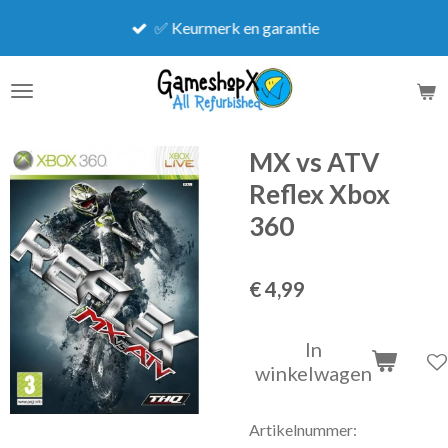
Ga
✅ Keurmerk en garantie
direct
naar
de
hoofdinhoud
MX vs ATV
Reflex Xbox
360
€ 4,99
In
winkelwagen
Artikelnummer: