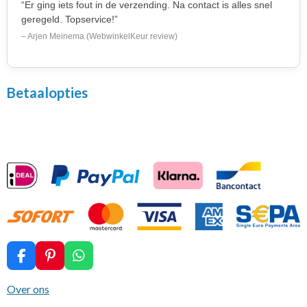
“Er ging iets fout in de verzending. Na contact is alles snel
geregeld. Topservice!”
– Arjen Meinema (WebwinkelKeur review)
Betaalopties
F
P
W
a
i
h
c
n
a
Over ons
e
t
t