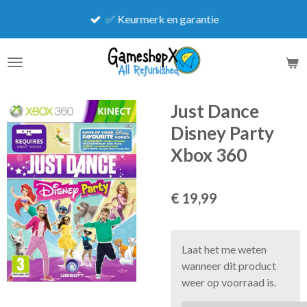
Ga
✅ Keurmerk en garantie
direct
naar
de
hoofdinhoud
Just Dance
Disney Party
Xbox 360
€ 19,99
Laat het me weten
wanneer dit product
weer op voorraad is.