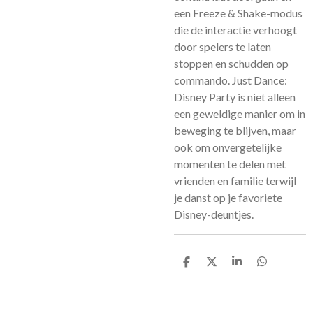
een Freeze & Shake-modus
die de interactie verhoogt
door spelers te laten
stoppen en schudden op
commando. Just Dance:
Disney Party is niet alleen
een geweldige manier om in
beweging te blijven, maar
ook om onvergetelijke
momenten te delen met
vrienden en familie terwijl
je danst op je favoriete
Disney-deuntjes.
D
D
S
D
e
e
h
e
l
e
a
l
e
l
r
e
n
e
n