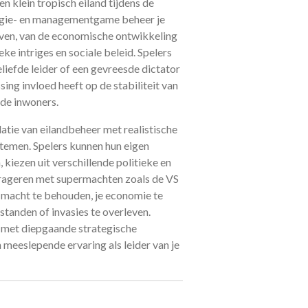
en klein tropisch eiland tijdens de
egie- en managementgame beheer je
leven, van de economische ontwikkeling
eke intriges en sociale beleid. Spelers
liefde leider of een gevreesde dictator
ssing invloed heeft op de stabiliteit van
n de inwoners.
atie van eilandbeheer met realistische
temen. Spelers kunnen hun eigen
 kiezen uit verschillende politieke en
erageren met supermachten zoals de VS
e macht te behouden, je economie te
standen of invasies te overleven.
met diepgaande strategische
 meeslepende ervaring als leider van je