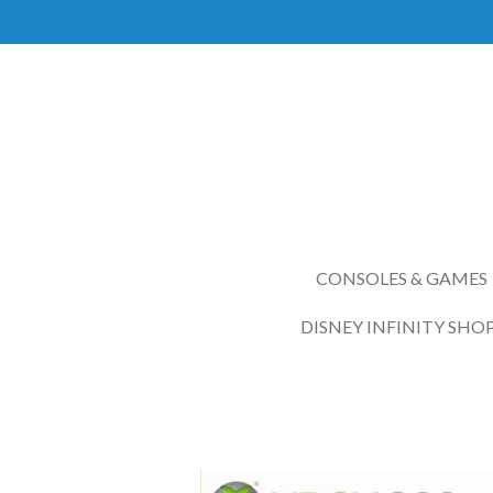
Ga
direct
naar
de
hoofdinhoud
CONSOLES & GAMES
DISNEY INFINITY SHO