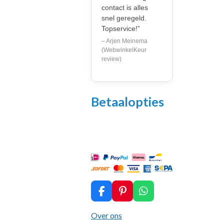
contact is alles
snel geregeld.
Topservice!”
– Arjen Meinema
(WebwinkelKeur
review)
Betaalopties
F
P
W
a
i
h
c
n
a
Over ons
e
t
t