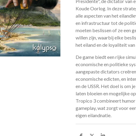
Presidente", de dictator van e
Koude Oorlog. In deze strat
alle aspecten van het eiland
en infrastructuur tot de politi
moeten beslissen of ze een ge
willen zijn, waarbij elke besli
het eiland en de loyaliteit va
De game biedt een rijke simul
economische en politieke sys
aangepaste dictators creëren,
economische edicten, en int
en de USSR. Het doel is om j
laten bloeien en mogelijke op
Tropico 3 combineert humor 
gameplay, wat zorgt voor een
eigen eilandnatie.