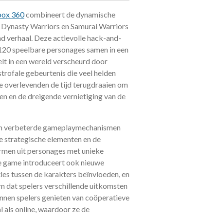
ox 360
combineert de dynamische
 Dynasty Warriors en Samurai Warriors
nd verhaal. Deze actievolle hack-and-
120 speelbare personages samen in een
elt in een wereld verscheurd door
trofale gebeurtenis die veel helden
 overlevenden de tijd terugdraaien om
en en de dreigende vernietiging van de
 en verbeterde gameplaymechanismen
e strategische elementen en de
rmen uit personages met unieke
e game introduceert ook nieuwe
ies tussen de karakters beïnvloeden, en
m dat spelers verschillende uitkomsten
nnen spelers genieten van coöperatieve
 als online, waardoor ze de