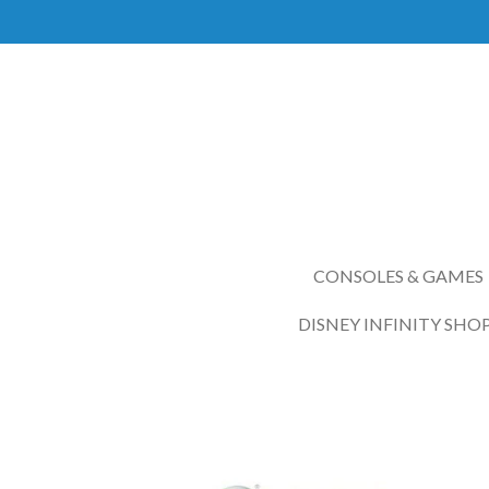
Ga
direct
naar
de
hoofdinhoud
CONSOLES & GAMES
DISNEY INFINITY SHO