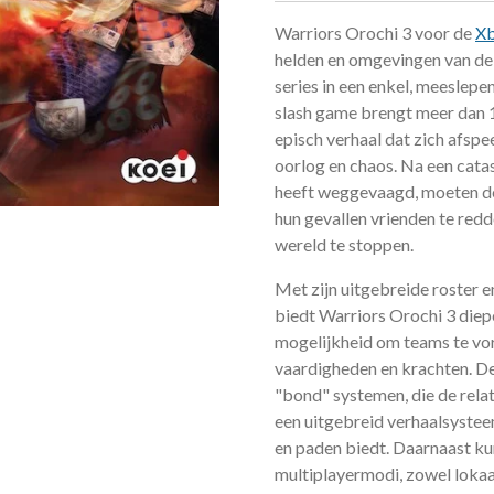
Warriors Orochi 3 voor de
Xb
helden en omgevingen van de
series in een enkel, meeslepe
slash game brengt meer dan 
episch verhaal dat zich afspe
oorlog en chaos. Na een catas
heeft weggevaagd, moeten de
hun gevallen vrienden te redd
wereld te stoppen.
Met zijn uitgebreide roster
biedt Warriors Orochi 3 diep
mogelijkheid om teams te vo
vaardigheden en krachten. D
"bond" systemen, die de relat
een uitgebreid verhaalsystee
en paden biedt. Daarnaast ku
multiplayermodi, zowel lokaal