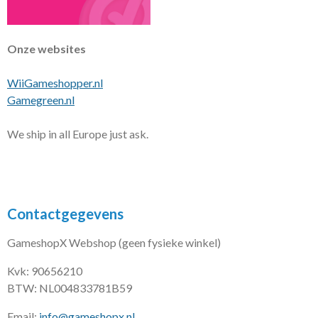
Onze websites
WiiGameshopper.nl
Gamegreen.nl
We ship in all Europe just ask.
Contactgegevens
GameshopX Webshop (geen fysieke winkel)
Kvk: 90656210
BTW: NL004833781B59
Email:
info@gameshopx.nl