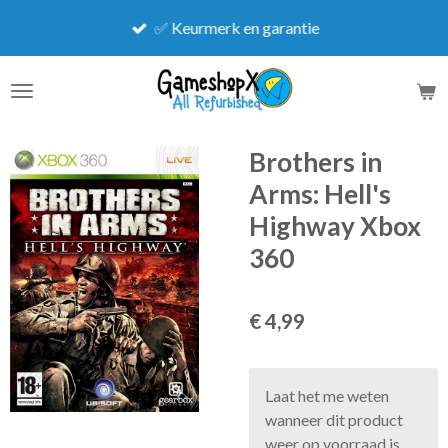
Ga
✅ Keurmerk en garantie
direct
naar
de
hoofdinhoud
Brothers in
Arms: Hell's
Highway Xbox
360
€ 4,99
Laat het me weten
wanneer dit product
weer op voorraad is.