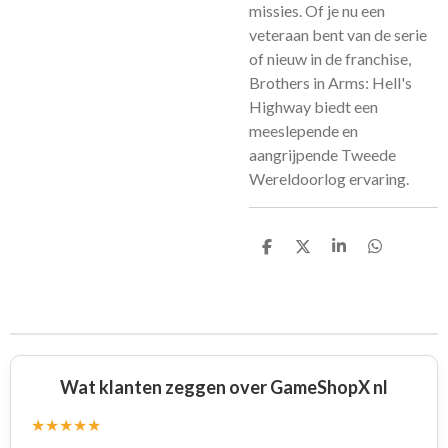
missies. Of je nu een
veteraan bent van de serie
of nieuw in de franchise,
Brothers in Arms: Hell's
Highway biedt een
meeslepende en
aangrijpende Tweede
Wereldoorlog ervaring.
D
D
S
D
e
e
h
e
l
e
a
l
e
l
r
e
n
e
n
Wat klanten zeggen over GameShopX nl
★★★★★