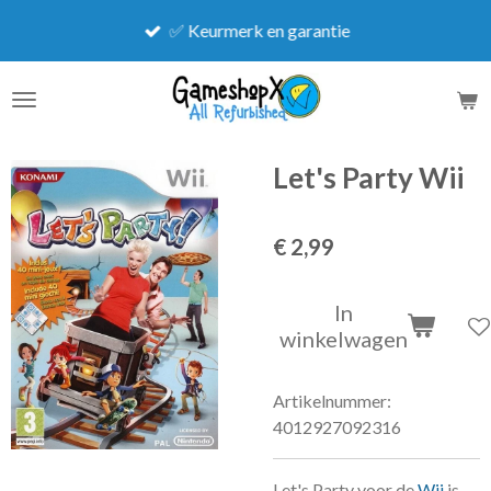
Ga
✅ Keurmerk en garantie
direct
naar
de
hoofdinhoud
Let's Party Wii
€ 2,99
In
winkelwagen
Artikelnummer:
4012927092316
Let's Party voor de
Wii
is