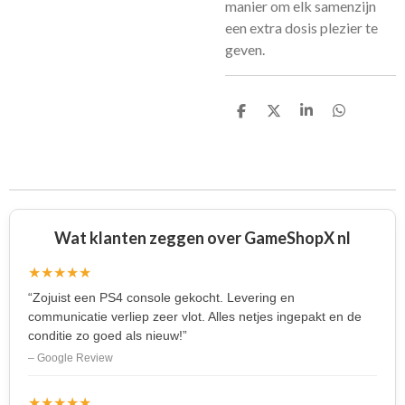
manier om elk samenzijn
een extra dosis plezier te
geven.
D
D
S
D
e
e
h
e
l
e
a
l
e
l
r
e
n
e
n
Wat klanten zeggen over GameShopX nl
★★★★★
“Zojuist een PS4 console gekocht. Levering en
communicatie verliep zeer vlot. Alles netjes ingepakt en de
conditie zo goed als nieuw!”
– Google Review
★★★★★