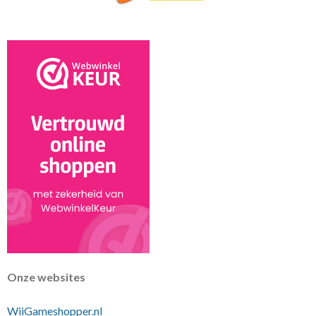
o
e
p
k
s
p
t
Onze websites
WiiGameshopper.nl