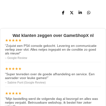
D
D
S
D
e
e
h
e
l
e
a
l
e
l
r
e
n
e
n
Wat klanten zeggen over GameShopX nl
★★★★★
“Zojuist een PS4 console gekocht. Levering en communicatie
verliep zeer vlot. Alles netjes ingepakt en de conditie zo goed
als nieuw!”
– Google Review
★★★★★
“Super tevreden over de goede afhandeling en service. Een
aanrader voor leuke games!”
– Sabine Punt (Google Review)
★★★★★
“Mijn bestelling werd de volgende dag al bezorgd en alles was
netjes verpakt. Betrouwbare webshop, ik bestel hier zeker