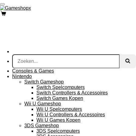
Ga
direct
naar
de
hoofdinhoud
Consoles & Games
Nintendo
Switch Gameshop
Switch Spelcomputers
Switch Controllers & Accessoires
Switch Games Kopen
Wii U Gameshop
Wii U Spelcomputers
Wii U Controllers & Accessoires
Wii U Games Kopen
3DS Gameshop
3DS Spelcomputers