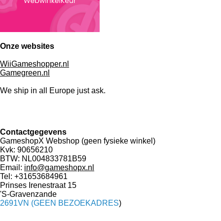
Onze websites
WiiGameshopper.nl
Gamegreen.nl
We ship in all Europe just ask.
Contactgegevens
GameshopX Webshop (geen fysieke winkel)
Kvk: 90656210
BTW: NL004833781B59
Email:
info@gameshopx.nl
Tel: +31653684961
Prinses Irenestraat 15
'S-Gravenzande
2691VN (GEEN BEZOEKADRES
)