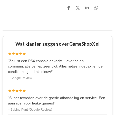
D
D
S
D
e
e
h
e
l
e
a
l
e
l
r
e
n
e
n
Wat klanten zeggen over GameShopX nl
★★★★★
“Zojuist een PS4 console gekocht. Levering en
communicatie verliep zeer vlot. Alles netjes ingepakt en de
conditie zo goed als nieuw!”
– Google Review
★★★★★
“Super tevreden over de goede afhandeling en service. Een
aanrader voor leuke games!”
– Sabine Punt (Google Review)