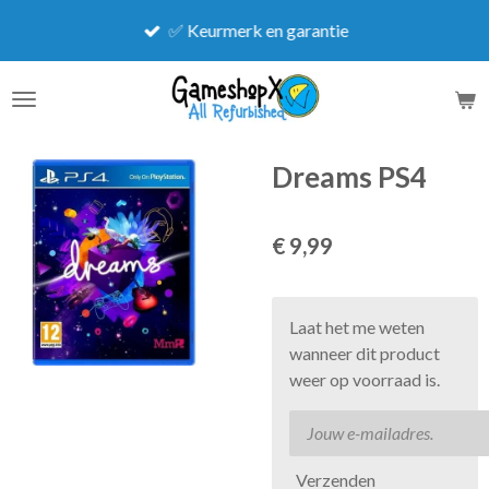
Ga
✅ Keurmerk en garantie
direct
naar
de
hoofdinhoud
Dreams PS4
€ 9,99
Laat het me weten
wanneer dit product
weer op voorraad is.
Verzenden