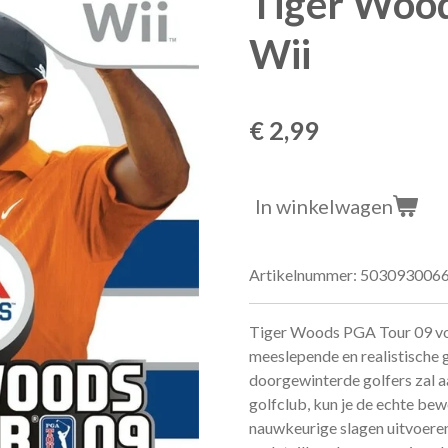
Tiger Woo
Wii
€ 2,99
In winkelwagen
Artikelnummer:
503093006
Tiger Woods PGA Tour 09 v
meeslepende en realistische g
doorgewinterde golfers zal a
golfclub, kun je de echte be
nauwkeurige slagen uitvoeren