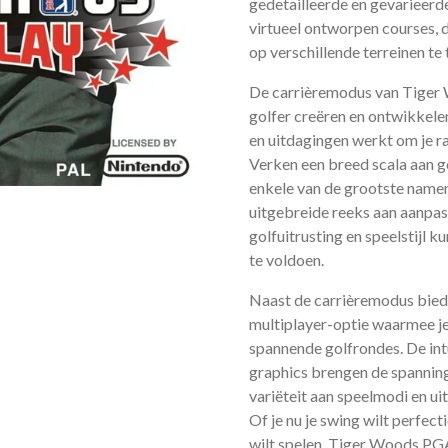
gedetailleerde en gevarieerde
virtueel ontworpen courses, 
op verschillende terreinen te 
De carrièremodus van Tiger 
golfer creëren en ontwikkelen
en uitdagingen werkt om je ra
Verken een breed scala aan go
enkele van de grootste namen 
uitgebreide reeks aan aanpas
golfuitrusting en speelstijl 
te voldoen.
Naast de carrièremodus bie
multiplayer-optie waarmee je
spannende golfrondes. De intu
graphics brengen de spanning 
variëteit aan speelmodi en ui
Of je nu je swing wilt perfec
wilt spelen, Tiger Woods PG