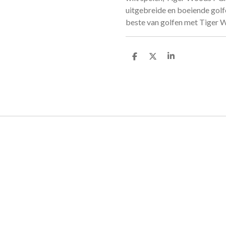
uitgebreide en boeiende golfe
beste van golfen met Tiger
D
D
S
e
e
h
l
e
a
e
l
r
n
e