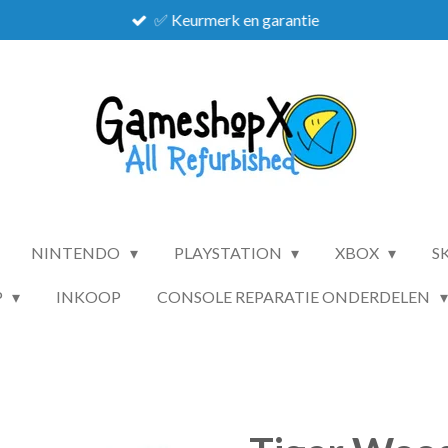
✅ Keurmerk en garantie
NINTENDO
PLAYSTATION
XBOX
S
P
INKOOP
CONSOLE REPARATIE ONDERDELEN