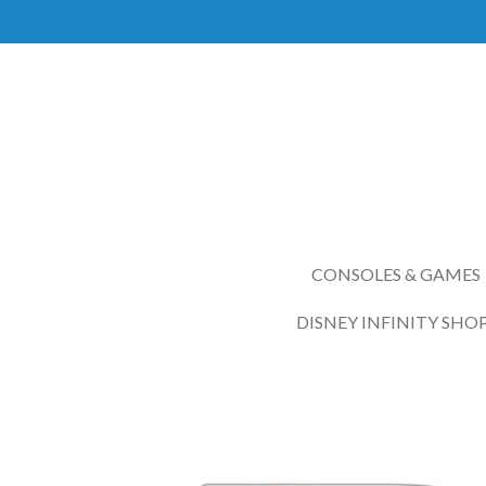
Ga
direct
naar
de
hoofdinhoud
CONSOLES & GAMES
DISNEY INFINITY SHO