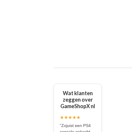
Wat klanten
zeggen over
GameShopX nl
★★★★★
“Zojuist een PS4
console gekocht.