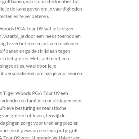
 golfbanen, van iconische locaties tot
die je de kans geven om je vaardigheden
testen en te verbeteren.
Woods PGA Tour 09 laat je je eigen
, waarbij je door een reeks toernooien
ng te verbeteren en prijzen te winnen.
lfbanen en ga de strijd aan tegen
in het golfen. Het spel biedt een
singsopties, waardoor je je
kunt personaliseren om aan je voorkeuren
dt Tiger Woods PGA Tour 09 een
 vrienden en familie kunt uitdagen voor
ïtieve besturing en realistische
van golfen tot leven, terwijl de
tdagingen zorgt voor urenlang plezier.
tioneren of gewoon een leuk potje golf
A Tour 09 voor Nintendo Wii biedt een