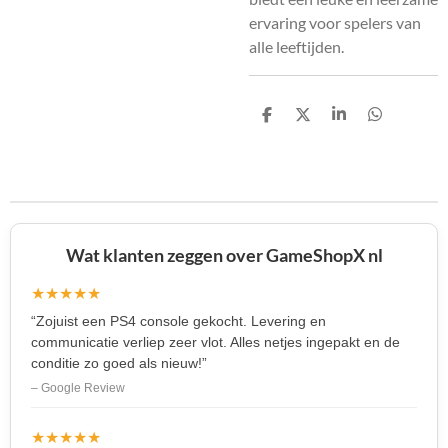
ervaring voor spelers van
alle leeftijden.
D
D
S
D
e
e
h
e
l
e
a
l
e
l
r
e
n
e
n
Wat klanten zeggen over GameShopX nl
★★★★★
“Zojuist een PS4 console gekocht. Levering en
communicatie verliep zeer vlot. Alles netjes ingepakt en de
conditie zo goed als nieuw!”
– Google Review
★★★★★