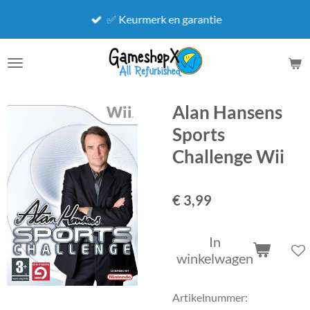
Ga
✅ Keurmerk en garantie
direct
naar
de
hoofdinhoud
Alan Hansens
Sports
Challenge Wii
€ 3,99
In
winkelwagen
Artikelnummer: