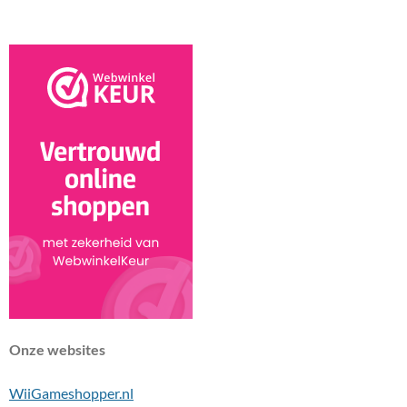
k
s
p
t
Onze websites
WiiGameshopper.nl