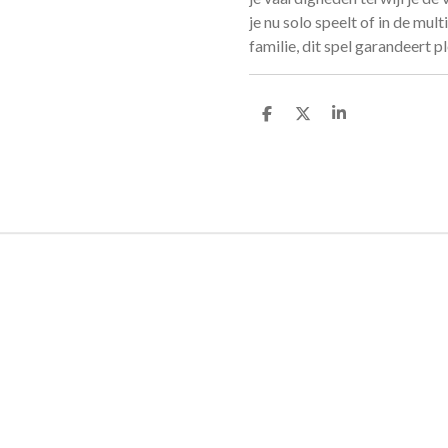
je nu solo speelt of in de mu
familie, dit spel garandeert p
D
D
S
e
e
h
l
e
a
e
l
r
n
e