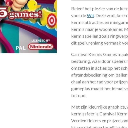
Beleef het plezier van de ke
voor de
Wii
. Deze vrolijke e
kermisattracties en minigam
kermis naar je woonkamer. M
kermisspellen zoals ringwerpe
dit spel urenlang vermaak voo
Carnival Kermis Games maakt 
besturing, waardoor spelers
omzetten in acties op het sch
afstandsbediening om ballen 
draai aan het rad voor prijze
gameplay maakt het ideaal voo
tot oud.
Met zijn kleurrijke graphics,
kermissfeer is Carnival Kerm
Verdien tickets en prijzen, o
je vaardigheden terwijl je de 