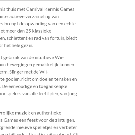
rmis thuis met Carnival Kermis Games
n interactieve verzameling van
es brengt de opwinding van een echte
et meer dan 25 klassieke
n, schiettent en rad van fortuin, biedt
r het hele gezin.
gebruik van de intuïtieve Wii-
 hun bewegingen gemakkelijk kunnen
erm. Slinger met de Wii-
te gooien, richt om doelen te raken en
n. De eenvoudige en toegankelijke
r spelers van alle leeftijden, van jong
 vrolijke muziek en authentieke
is Games een feest voor de zintuigen.
ntgrendel nieuwe spelletjes en verbeter
verschillende attracties uitprobeert. Of