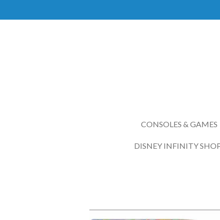
Ga
direct
naar
de
hoofdinhoud
CONSOLES & GAMES
DISNEY INFINITY SHO