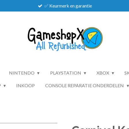
✅ Keurmerk en garantie
NINTENDO
PLAYSTATION
XBOX
S
P
INKOOP
CONSOLE REPARATIE ONDERDELEN