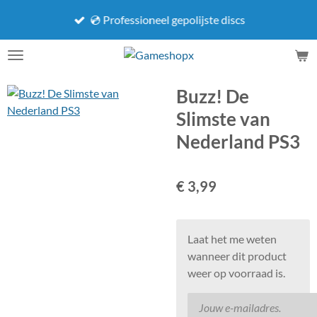
Ga
💿 Professioneel gepolijste discs
direct
naar
de
hoofdinhoud
Buzz! De
Slimste van
Nederland PS3
€ 3,99
Laat het me weten
wanneer dit product
weer op voorraad is.