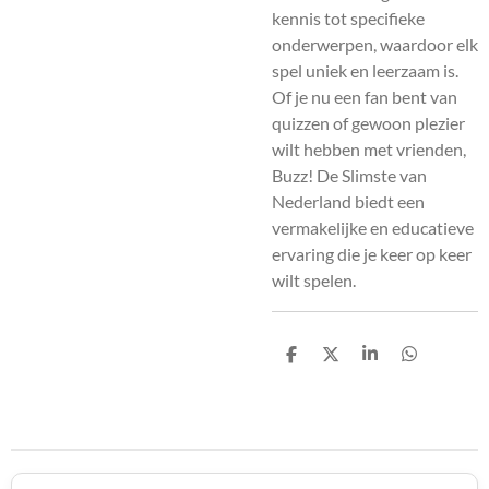
kennis tot specifieke
onderwerpen, waardoor elk
spel uniek en leerzaam is.
Of je nu een fan bent van
quizzen of gewoon plezier
wilt hebben met vrienden,
Buzz! De Slimste van
Nederland biedt een
vermakelijke en educatieve
ervaring die je keer op keer
wilt spelen.
D
D
S
D
e
e
h
e
l
e
a
l
e
l
r
e
n
e
n