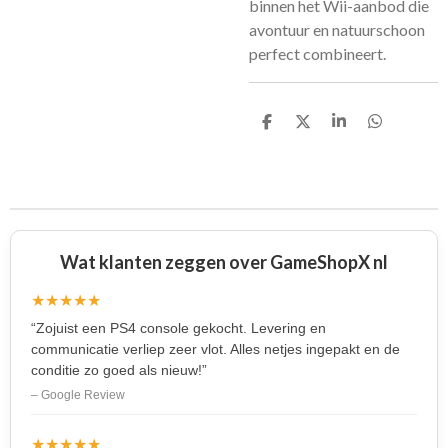
binnen het Wii-aanbod die
avontuur en natuurschoon
perfect combineert.
D
D
S
D
e
e
h
e
l
e
a
l
e
l
r
e
n
e
n
Wat klanten zeggen over GameShopX nl
★★★★★
“Zojuist een PS4 console gekocht. Levering en
communicatie verliep zeer vlot. Alles netjes ingepakt en de
conditie zo goed als nieuw!”
– Google Review
★★★★★