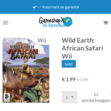
Ga
✅ Keurmerk en garantie
direct
naar
de
hoofdinhoud
Wild Earth:
African Safari
Wii
Sale!
€ 1,99
€ 3,99
In
winkelwagen