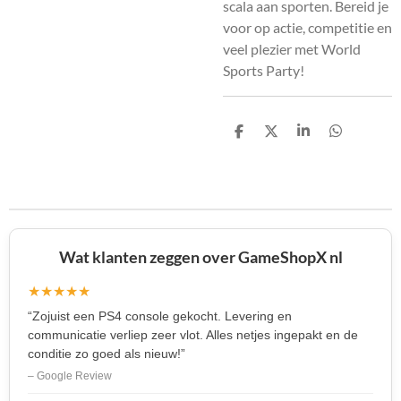
scala aan sporten. Bereid je
voor op actie, competitie en
veel plezier met World
Sports Party!
D
D
S
D
e
e
h
e
l
e
a
l
e
l
r
e
n
e
n
Wat klanten zeggen over GameShopX nl
★★★★★
“Zojuist een PS4 console gekocht. Levering en
communicatie verliep zeer vlot. Alles netjes ingepakt en de
conditie zo goed als nieuw!”
– Google Review