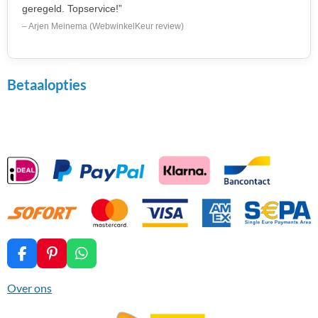
geregeld. Topservice!”
– Arjen Meinema (WebwinkelKeur review)
Betaalopties
F
P
W
a
i
h
c
n
a
Over ons
e
t
t
b
e
s