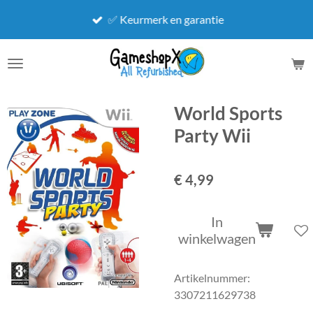
Ga
✅ Keurmerk en garantie
direct
naar
de
hoofdinhoud
World Sports
Party Wii
€ 4,99
In
winkelwagen
Artikelnummer:
3307211629738