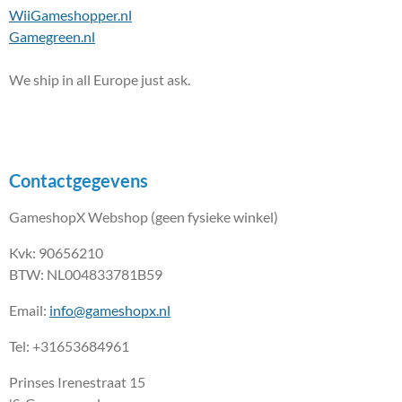
WiiGameshopper.nl
Gamegreen.nl
We ship in all Europe just ask.
Contactgegevens
GameshopX Webshop (geen fysieke winkel)
Kvk: 90656210
BTW: NL004833781B59
Email:
info@gameshopx.nl
Tel: +31653684961
Prinses Irenestraat 15