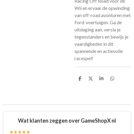
Racing Off Road voor de
Wii en ervaar de opwinding
van off-road avonturen met
Ford-voertuigen. Ga de
uitdaging aan, versla je
tegenstanders en bewijs je
vaardigheden in dit
spannende en actievolle
racespel!
D
D
S
D
e
e
h
e
l
e
a
l
e
l
r
e
n
e
n
Wat klanten zeggen over GameShopX nl
★★★★★