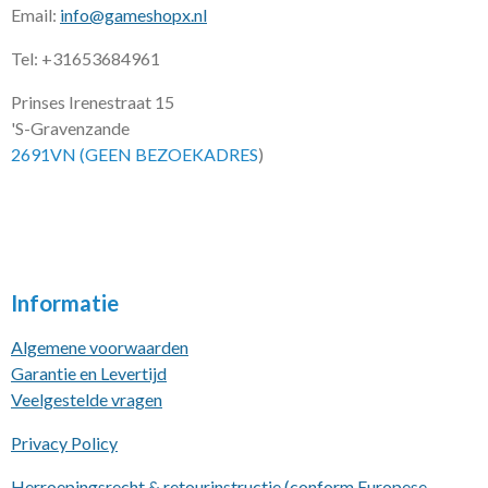
Email:
info@gameshopx.nl
Tel: +31653684961
Prinses Irenestraat 15
'S-Gravenzande
2691VN (GEEN BEZOEKADRES
)
Informatie
Algemene voorwaarden
Garantie en Levertijd
Veelgestelde vragen
Privacy Policy
Herroepingsrecht & retourinstructie (conform Europese