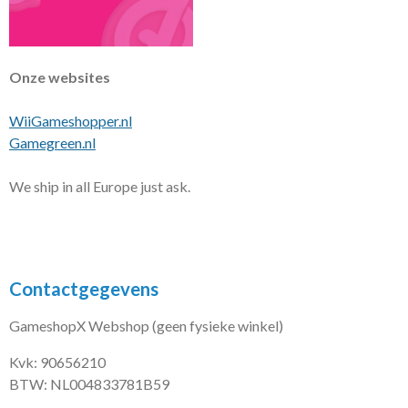
Onze websites
WiiGameshopper.nl
Gamegreen.nl
We ship in all Europe just ask.
Contactgegevens
GameshopX Webshop (geen fysieke winkel)
Kvk: 90656210
BTW: NL004833781B59