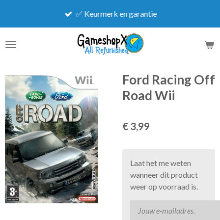
Ga
✅ Keurmerk en garantie
direct
naar
de
hoofdinhoud
Ford Racing Off
Road Wii
€ 3,99
Laat het me weten
wanneer dit product
weer op voorraad is.