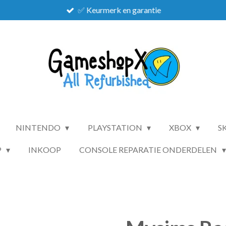
✅ Keurmerk en garantie
NINTENDO
PLAYSTATION
XBOX
S
P
INKOOP
CONSOLE REPARATIE ONDERDELEN