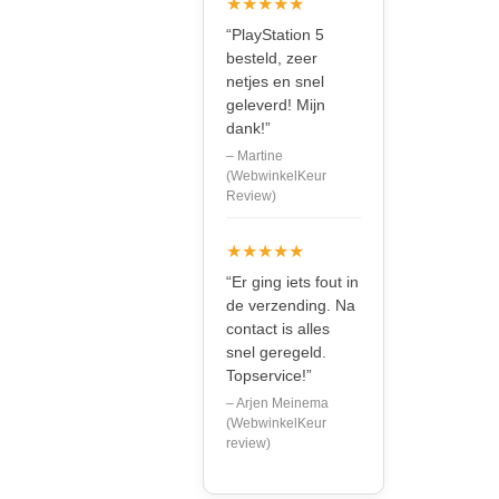
★★★★★
“PlayStation 5
besteld, zeer
netjes en snel
geleverd! Mijn
dank!”
– Martine
(WebwinkelKeur
Review)
★★★★★
“Er ging iets fout in
de verzending. Na
contact is alles
snel geregeld.
Topservice!”
– Arjen Meinema
(WebwinkelKeur
review)