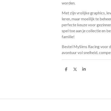
worden.
Met zijn vrolijke graphics, l
leren, maar moeilijk te behe
perfecte keuze voor gezinnen 
spel toe aan je collectie en b
familie!
Bestel MySims Racing voor d
avontuur vol snelheid, compet
D
D
S
e
e
h
l
e
a
e
l
r
n
e