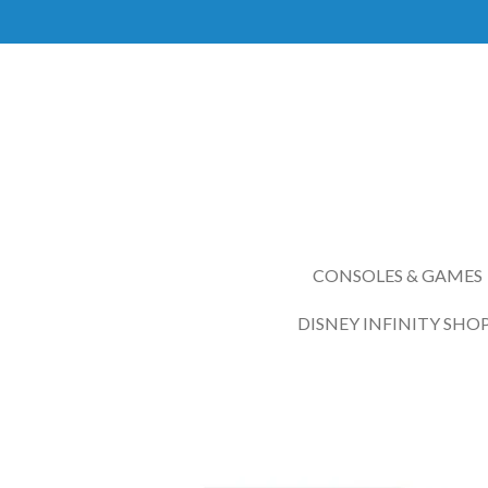
Ga
direct
naar
de
hoofdinhoud
CONSOLES & GAMES
DISNEY INFINITY SHO