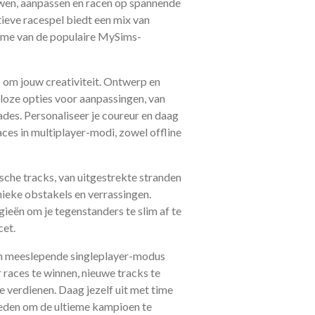
en, aanpassen en racen op spannende
atieve racespel biedt een mix van
rme van de populaire MySims-
s om jouw creativiteit. Ontwerp en
oze opties voor aanpassingen, van
des. Personaliseer je coureur en daag
aces in multiplayer-modi, zowel offline
sche tracks, van uitgestrekte stranden
nieke obstakels en verrassingen.
ieën om je tegenstanders te slim af te
cet.
n meeslepende singleplayer-modus
 races te winnen, nieuwe tracks te
 verdienen. Daag jezelf uit met time
gheden om de ultieme kampioen te