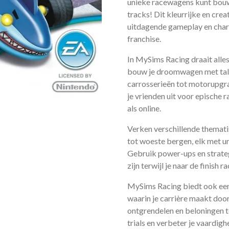
unieke racewagens kunt bouw
tracks! Dit kleurrijke en cre
uitdagende gameplay en cha
franchise.
In MySims Racing draait alle
bouw je droomwagen met tall
carrosserieën tot motorupgra
je vrienden uit voor epische r
als online.
Verken verschillende themati
tot woeste bergen, elk met u
Gebruik power-ups en strateg
zijn terwijl je naar de finish ra
MySims Racing biedt ook ee
waarin je carrière maakt door
ontgrendelen en beloningen te
trials en verbeter je vaardi