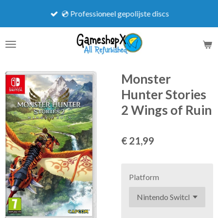
Ga
💿 Professioneel gepolijste discs
direct
naar
de
hoofdinhoud
Monster
Hunter Stories
2 Wings of Ruin
€ 21,99
Platform