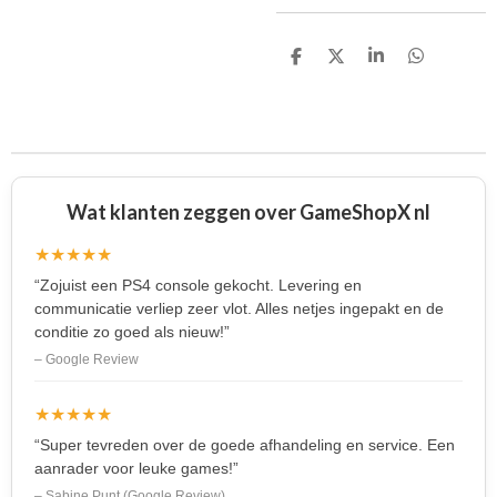
D
D
S
D
e
e
h
e
l
e
a
l
e
l
r
e
n
e
n
Wat klanten zeggen over GameShopX nl
★★★★★
“Zojuist een PS4 console gekocht. Levering en
communicatie verliep zeer vlot. Alles netjes ingepakt en de
conditie zo goed als nieuw!”
– Google Review
★★★★★
“Super tevreden over de goede afhandeling en service. Een
aanrader voor leuke games!”
– Sabine Punt (Google Review)