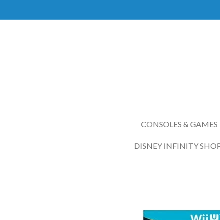
Ga
direct
naar
de
hoofdinhoud
CONSOLES & GAMES
DISNEY INFINITY SHO