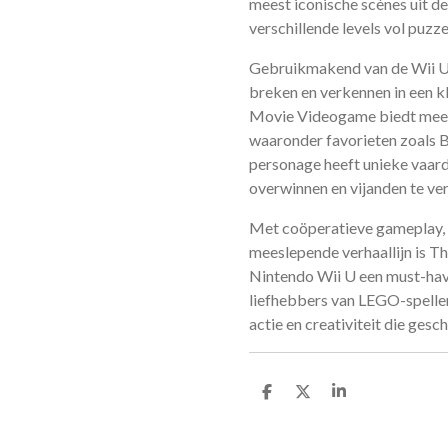
meest iconische scènes uit de
verschillende levels vol puzz
Gebruikmakend van de Wii 
breken en verkennen in een 
Movie Videogame biedt meer
waaronder favorieten zoals 
personage heeft unieke vaard
overwinnen en vijanden te ver
Met coöperatieve gameplay, 
meeslepende verhaallijn is
Nintendo Wii U een must-have
liefhebbers van LEGO-spellen.
actie en creativiteit die gesch
D
D
S
e
e
h
l
e
a
e
l
r