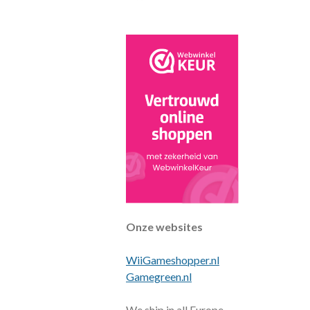
k
s
p
t
Onze websites
WiiGameshopper.nl
Gamegreen.nl
We ship in all Europe