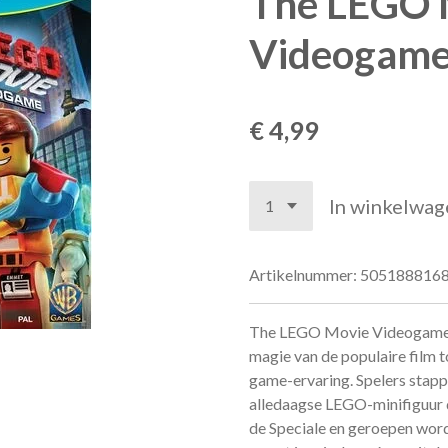
The LEGO 
Videogame
€ 4,99
In winkelwag
Artikelnummer:
505188816
The LEGO Movie Videogame
magie van de populaire film to
game-ervaring. Spelers stapp
alledaagse LEGO-minifiguur 
de Speciale en geroepen word