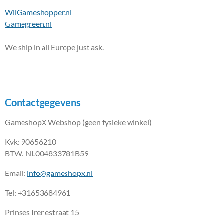
WiiGameshopper.nl
Gamegreen.nl
We ship in all Europe just ask.
Contactgegevens
GameshopX Webshop (geen fysieke winkel)
Kvk: 90656210
BTW: NL004833781B59
Email:
info@gameshopx.nl
Tel: +31653684961
Prinses Irenestraat 15