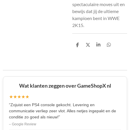
spectaculaire moves uit en
bewijs dat jij de ultieme
kampioen bent in WWE
2K15.
D
D
S
D
e
e
h
e
l
e
a
l
e
l
r
e
n
e
n
Wat klanten zeggen over GameShopX nl
★★★★★
“Zojuist een PS4 console gekocht. Levering en
communicatie verliep zeer vlot. Alles netjes ingepakt en de
conditie zo goed als nieuw!”
– Google Review