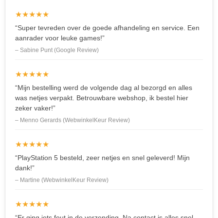
★★★★★
“Super tevreden over de goede afhandeling en service. Een
aanrader voor leuke games!”
– Sabine Punt (Google Review)
★★★★★
“Mijn bestelling werd de volgende dag al bezorgd en alles
was netjes verpakt. Betrouwbare webshop, ik bestel hier
zeker vaker!”
– Menno Gerards (WebwinkelKeur Review)
★★★★★
“PlayStation 5 besteld, zeer netjes en snel geleverd! Mijn
dank!”
– Martine (WebwinkelKeur Review)
★★★★★
“Er ging iets fout in de verzending. Na contact is alles snel