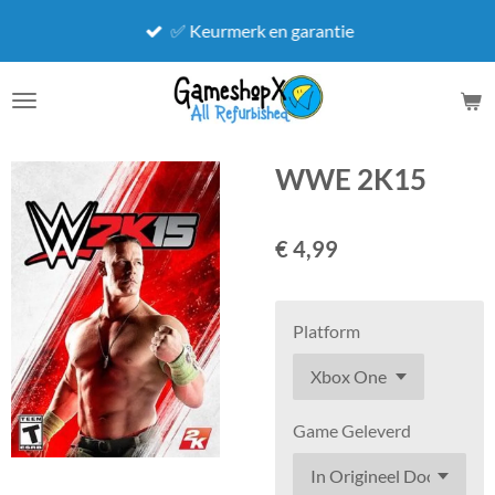
Ga
✅ Keurmerk en garantie
direct
naar
de
hoofdinhoud
WWE 2K15
€ 4,99
Platform
Game Geleverd