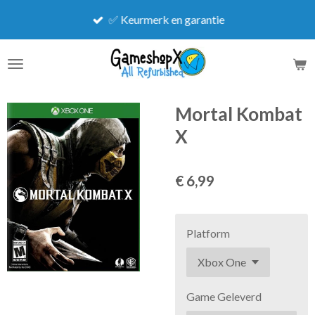
Ga
✅ Keurmerk en garantie
direct
naar
de
hoofdinhoud
Mortal Kombat
X
€ 6,99
Platform
Game Geleverd