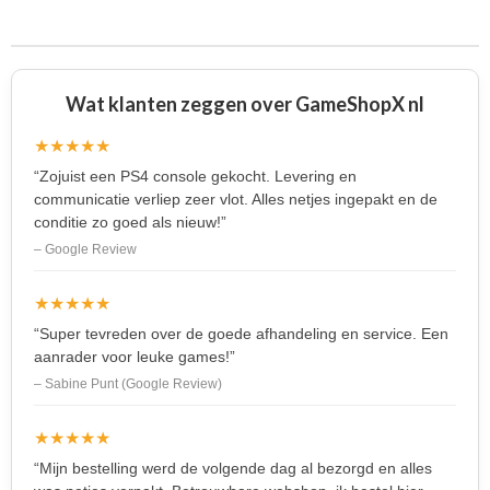
e
l
r
e
n
e
n
Wat klanten zeggen over GameShopX nl
★★★★★
“Zojuist een PS4 console gekocht. Levering en
communicatie verliep zeer vlot. Alles netjes ingepakt en de
conditie zo goed als nieuw!”
– Google Review
★★★★★
“Super tevreden over de goede afhandeling en service. Een
aanrader voor leuke games!”
– Sabine Punt (Google Review)
★★★★★
“Mijn bestelling werd de volgende dag al bezorgd en alles