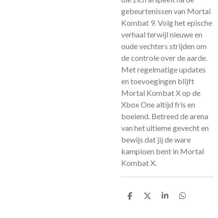
gebeurtenissen van Mortal
Kombat 9. Volg het epische
verhaal terwijl nieuwe en
oude vechters strijden om
de controle over de aarde.
Met regelmatige updates
en toevoegingen blijft
Mortal Kombat X op de
Xbox One altijd fris en
boeiend. Betreed de arena
van het ultieme gevecht en
bewijs dat jij de ware
kampioen bent in Mortal
Kombat X.
D
D
S
D
e
e
h
e
l
e
a
l