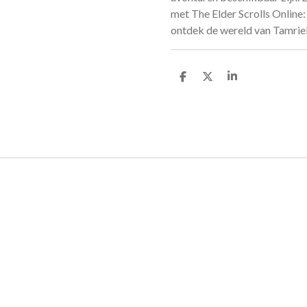
met The Elder Scrolls Online
ontdek de wereld van Tamriel
D
D
S
e
e
h
l
e
a
e
l
r
n
e