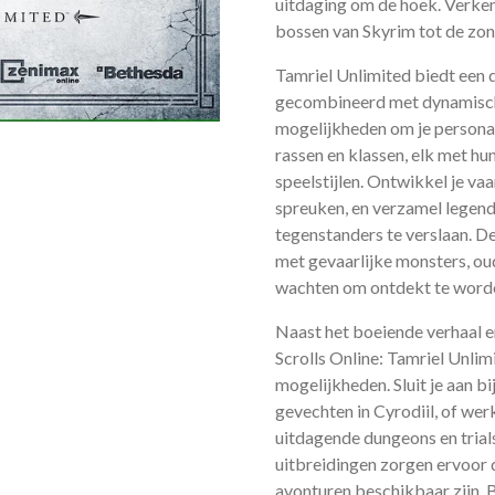
uitdaging om de hoek. Verken 
bossen van Skyrim tot de zon
Tamriel Unlimited biedt een 
gecombineerd met dynamisch
mogelijkheden om je personag
rassen en klassen, elk met hu
speelstijlen. Ontwikkel je v
spreuken, en verzamel legend
tegenstanders te verslaan. D
met gevaarlijke monsters, ou
wachten om ontdekt te word
Naast het boeiende verhaal e
Scrolls Online: Tamriel Unlim
mogelijkheden. Sluit je aan b
gevechten in Cyrodiil, of we
uitdagende dungeons en trial
uitbreidingen zorgen ervoor d
avonturen beschikbaar zijn. 