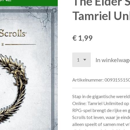
The Elder S
Tamriel Un
€ 1,99
In winkelwag
Artikelnummer:
009315515
Stap in de gigantische wereld
Online: Tamriel Unlimited op
RPG-spel brengt de rijke en 
Scrolls tot leven, waar je ein
alleen speelt of samen met vr