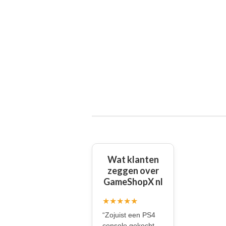
Wat klanten
zeggen over
GameShopX nl
★★★★★
“Zojuist een PS4
console gekocht.