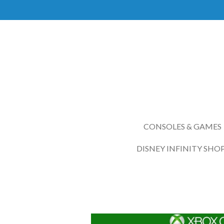
Ga
direct
naar
de
hoofdinhoud
CONSOLES & GAMES
DISNEY INFINITY SHO