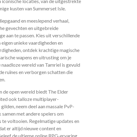
iconische locaties, van de uitgestrekte
nige kusten van Summerset Isle.
diepgaand en meeslepend verhaal,
e gevechten en uitgebreide
e aan te passen. Kies uit verschillende
n eigen unieke vaardigheden en
aardigheden, ontdek krachtige magische
arische wapens en uitrusting om je
e naadloze wereld van Tamriel is gevuld
de ruïnes en verborgen schatten die
en.
n de open wereld biedt The Elder
ited ook talloze multiplayer-
ij gilden, neem deel aan massale PvP-
rk samen met andere spelers om
s te voltooien. Regelmatige updates en
at er altijd nieuwe content en
Beleef de ultieme online RPG-ervaring