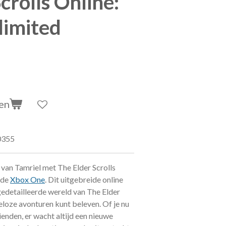
crolls Online:
limited
en
0355
 van Tamriel met The Elder Scrolls
 de
Xbox One
. Dit uitgebreide online
gedetailleerde wereld van The Elder
deloze avonturen kunt beleven. Of je nu
ienden, er wacht altijd een nieuwe