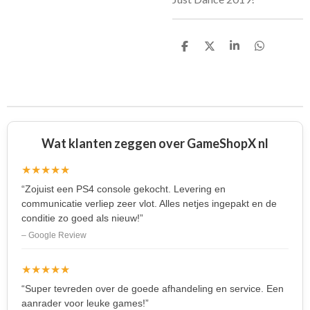
D
D
S
D
e
e
h
e
l
e
a
l
e
l
r
e
n
e
n
Wat klanten zeggen over GameShopX nl
★★★★★
“Zojuist een PS4 console gekocht. Levering en
communicatie verliep zeer vlot. Alles netjes ingepakt en de
conditie zo goed als nieuw!”
– Google Review
★★★★★
“Super tevreden over de goede afhandeling en service. Een
aanrader voor leuke games!”