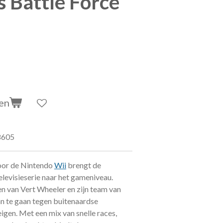
 Battle Force
en
8605
oor de Nintendo
Wii
brengt de
elevisieserie naar het gameniveau.
en van Vert Wheeler en zijn team van
an te gaan tegen buitenaardse
igen. Met een mix van snelle races,