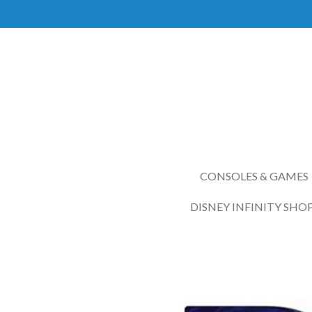
Ga
direct
naar
de
hoofdinhoud
CONSOLES & GAMES
DISNEY INFINITY SHO