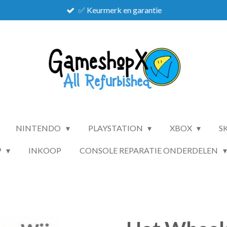
✅ Keurmerk en garantie
NINTENDO
PLAYSTATION
XBOX
S
P
INKOOP
CONSOLE REPARATIE ONDERDELEN