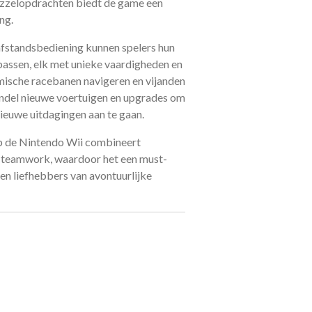
uzzelopdrachten biedt de game een
ng.
fstandsbediening kunnen spelers hun
assen, elk met unieke vaardigheden en
mische racebanen navigeren en vijanden
endel nieuwe voertuigen en upgrades om
nieuwe uitdagingen aan te gaan.
p de Nintendo Wii combineert
n teamwork, waardoor het een must-
 en liefhebbers van avontuurlijke