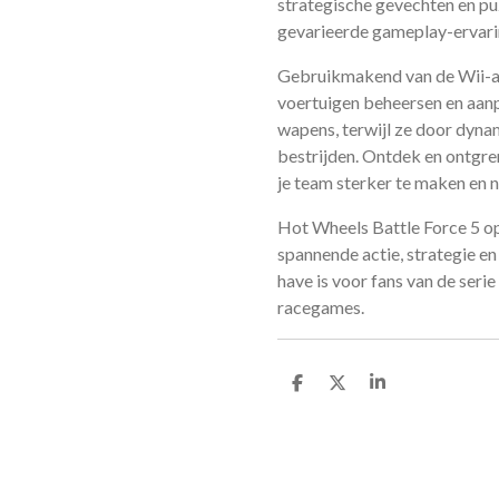
strategische gevechten en p
gevarieerde gameplay-ervari
Gebruikmakend van de Wii-a
voertuigen beheersen en aanp
wapens, terwijl ze door dyna
bestrijden. Ontdek en ontgr
je team sterker te maken en 
Hot Wheels Battle Force 5 o
spannende actie, strategie e
have is voor fans van de serie
racegames.
D
D
S
e
e
h
l
e
a
e
l
r
n
e